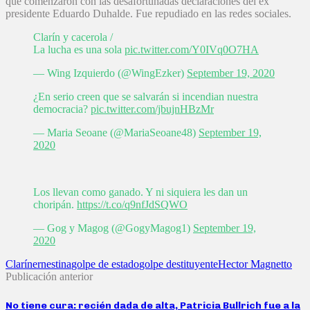
que comenzaron con las desafortunadas declaraciones del ex
presidente Eduardo Duhalde. Fue repudiado en las redes sociales.
Clarín y cacerola /
La lucha es una sola
pic.twitter.com/Y0IVq0O7HA
— Wing Izquierdo (@WingEzker)
September 19, 2020
¿En serio creen que se salvarán si incendian nuestra
democracia?
pic.twitter.com/jbujnHBzMr
— Maria Seoane (@MariaSeoane48)
September 19,
2020
Los llevan como ganado. Y ni siquiera les dan un
choripán.
https://t.co/q9nfJdSQWO
— Gog y Magog (@GogyMagog1)
September 19,
2020
Clarín
ernestina
golpe de estado
golpe destituyente
Hector Magnetto
Publicación anterior
No tiene cura: recién dada de alta, Patricia Bullrich fue a la