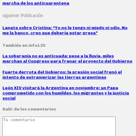
marcha de los anticuarentena
siguiente Publicación
Lanata sobre Cristina: “Yo no le tengo ni miedo ni odio. No
me la banco, creo que debería estar presa”
También en info135
La soberanía no es anticuada: pese a la lluvia, miles
marchan al Congreso para frenar el proyecto del Gobierno
Fuerte derrota del Gobierno: la presión social frenó el
intento de extranjerizar las tierras argentinas
León XIV visitará la Argentina en noviembre: un Papa
comprometido con los humildes, los migrantes y la justicia
social
Salir de los comentarios