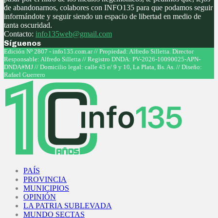
de abandonarnos, colabores con INFO135 para que podamos seguir
informándote y seguir siendo un espacio de libertad en medio de
tanta oscuridad.
Contacto:
info135web@gmail.com
Síguenos
Facebook
Twitter
Instagram
Youtube
Edición Nº 2807 - info135.com.ar // Propiedad: Alfredo Silletta. Director
Responsable: Alfredo Silletta // Registro DNDA: PV-2026-10090025-APN-
DNDA#MJ // Domicilio legal: calle 45 e/ 9 y 10, La Plata, Bs. As. // Diseño:
Rafael Guerrero
Facebook
Twitter
Instagram
Youtube
PAÍS
PROVINCIA
MUNICIPIOS
OPINIÓN
LA PATRIA SUBLEVADA
MUNDO SECTAS