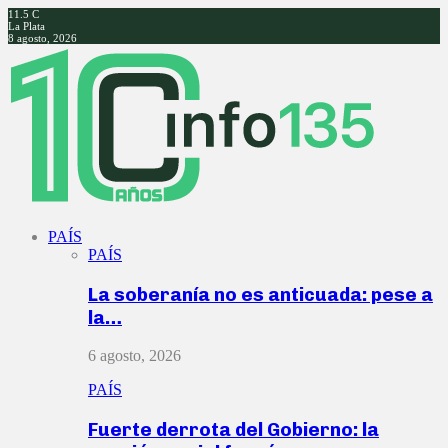
11.5
C
La Plata
8 agosto, 2026
Facebook
Twitter
Instagram
Youtube
PAÍS
PAÍS
La soberanía no es anticuada: pese a
la…
6 agosto, 2026
PAÍS
Fuerte derrota del Gobierno: la