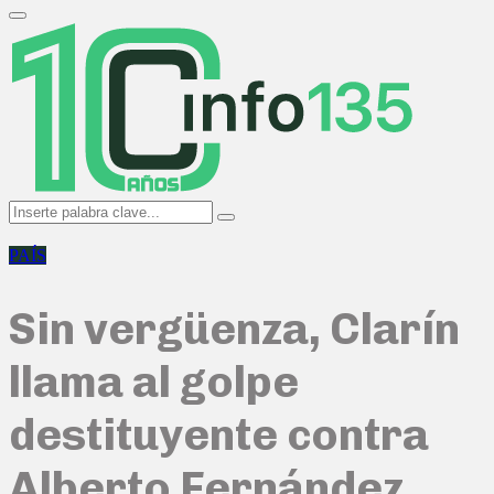
Search
for:
Primary
Menu
Search
Search
for:
PAÍS
Sin vergüenza, Clarín
llama al golpe
destituyente contra
Alberto Fernández