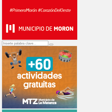
Search
Search
for: