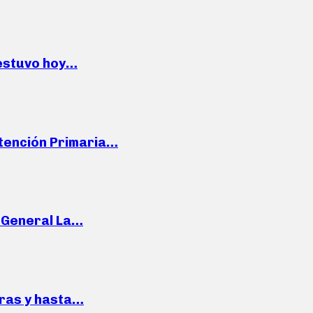
 estuvo hoy…
Atención Primaria…
e General La…
pras y hasta…