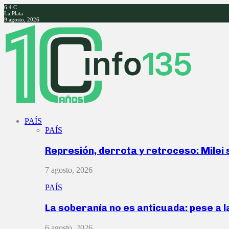
6.4
C
La Plata
9 agosto, 2026
Facebook
Twitter
Instagram
Youtube
PAÍS
PAÍS
Represión, derrota y retroceso: Milei
7 agosto, 2026
PAÍS
La soberanía no es anticuada: pese a 
6 agosto, 2026