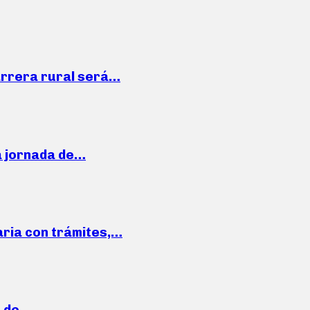
arrera rural será…
a jornada de…
aria con trámites,…
a de…