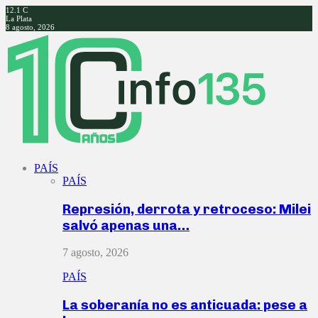
12.1
C
La Plata
8 agosto, 2026
Facebook
Twitter
Instagram
Youtube
PAÍS
PAÍS
Represión, derrota y retroceso: Milei
salvó apenas una…
7 agosto, 2026
PAÍS
La soberanía no es anticuada: pese a