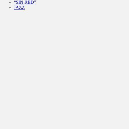
“SIN RED”
JAZZ