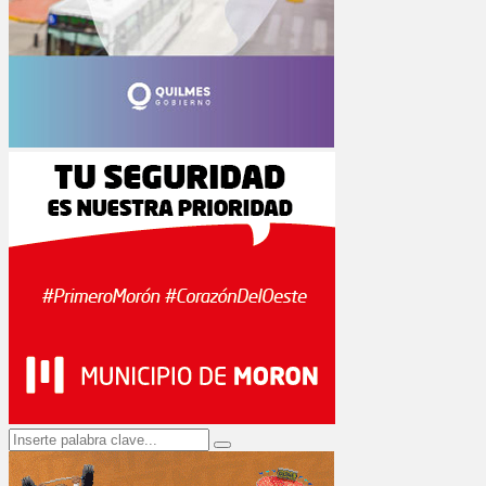
Search
Search
for: