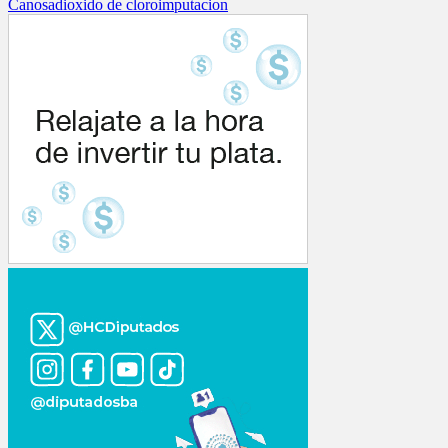
Canosa
dioxido de cloro
imputacion