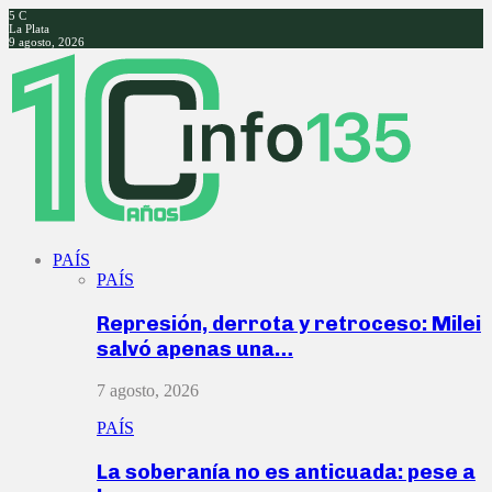
5
C
La Plata
9 agosto, 2026
Facebook
Twitter
Instagram
Youtube
PAÍS
PAÍS
Represión, derrota y retroceso: Milei
salvó apenas una…
7 agosto, 2026
PAÍS
La soberanía no es anticuada: pese a