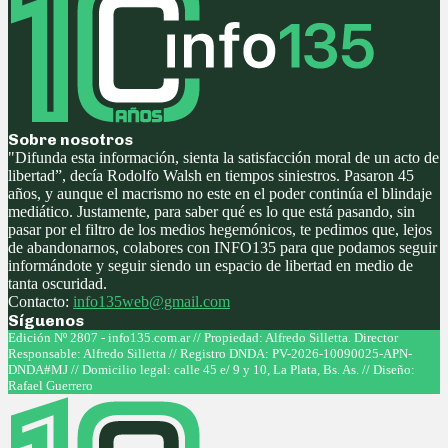
Sobre nosotros
"Difunda esta información, sienta la satisfacción moral de un acto de
libertad”, decía Rodolfo Walsh en tiempos siniestros. Pasaron 45
años, y aunque el macrismo no este en el poder continúa el blindaje
mediático. Justamente, para saber qué es lo que está pasando, sin
pasar por el filtro de los medios hegemónicos, te pedimos que, lejos
de abandonarnos, colabores con INFO135 para que podamos seguir
informándote y seguir siendo un espacio de libertad en medio de
tanta oscuridad.
Contacto:
info135web@gmail.com
Síguenos
Facebook
Twitter
Instagram
Youtube
Edición Nº 2807 - info135.com.ar // Propiedad: Alfredo Silletta. Director
Responsable: Alfredo Silletta // Registro DNDA: PV-2026-10090025-APN-
DNDA#MJ // Domicilio legal: calle 45 e/ 9 y 10, La Plata, Bs. As. // Diseño:
Rafael Guerrero