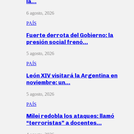
la…
6 agosto, 2026
PAÍS
Fuerte derrota del Gobierno: la
presión social frenó…
5 agosto, 2026
PAÍS
León XIV visitará la Argentina en
noviembre: un…
5 agosto, 2026
PAÍS
Milei redobla los ataques: llamó
“terroristas” a docentes…