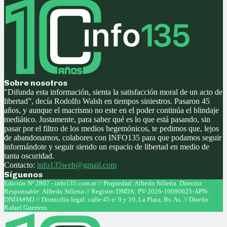
Sobre nosotros
"Difunda esta información, sienta la satisfacción moral de un acto de
libertad”, decía Rodolfo Walsh en tiempos siniestros. Pasaron 45
años, y aunque el macrismo no este en el poder continúa el blindaje
mediático. Justamente, para saber qué es lo que está pasando, sin
pasar por el filtro de los medios hegemónicos, te pedimos que, lejos
de abandonarnos, colabores con INFO135 para que podamos seguir
informándote y seguir siendo un espacio de libertad en medio de
tanta oscuridad.
Contacto:
info135web@gmail.com
Síguenos
Facebook
Twitter
Instagram
Youtube
Edición Nº 2807 - info135.com.ar // Propiedad: Alfredo Silletta. Director
Responsable: Alfredo Silletta // Registro DNDA: PV-2026-10090025-APN-
DNDA#MJ // Domicilio legal: calle 45 e/ 9 y 10, La Plata, Bs. As. // Diseño:
Rafael Guerrero