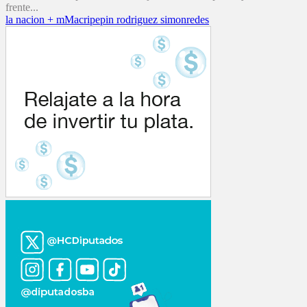
frente...
la nacion + m
Macri
pepin rodriguez simon
redes