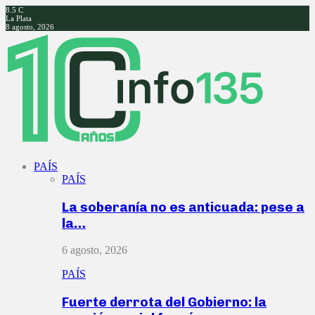
8.5
C
La Plata
8 agosto, 2026
Facebook
Twitter
Instagram
Youtube
PAÍS
PAÍS
La soberanía no es anticuada: pese a
la…
6 agosto, 2026
PAÍS
Fuerte derrota del Gobierno: la