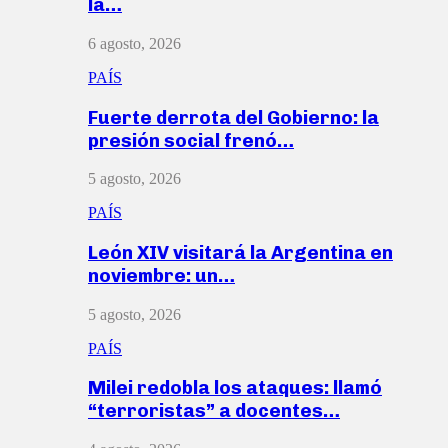
la…
6 agosto, 2026
PAÍS
Fuerte derrota del Gobierno: la
presión social frenó…
5 agosto, 2026
PAÍS
León XIV visitará la Argentina en
noviembre: un…
5 agosto, 2026
PAÍS
Milei redobla los ataques: llamó
“terroristas” a docentes…