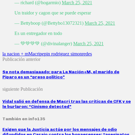
— richard (@hogarmio)
March 25, 2021
Un traidor y cagon que se puede esperar
— Bettyboop (@Bettybo13072321)
March 25, 2021
Es un entregador en todo
— 💚💚💚💚 (@divinalanger)
March 25, 2021
la nacion + m
Macri
pepin rodriguez simon
redes
Publicación anterior
Se nota demasiaaado: para La Nación+M, el marido de
Piparo es un “preso político”
siguiente Publicación
Vidal salió en defensa de Macri tras las críticas de CFK y se
le burlaron: “Cinismo detected”
También en info135
Exigen que la Justicia actúe por los mensajes de odio
difundidos en Carajo contra los bonaerenses: “asesinatos,