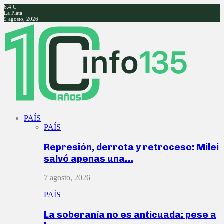
6.4
C
La Plata
9 agosto, 2026
Facebook
Twitter
Instagram
Youtube
PAÍS
PAÍS
Represión, derrota y retroceso: Milei
salvó apenas una…
7 agosto, 2026
PAÍS
La soberanía no es anticuada: pese a