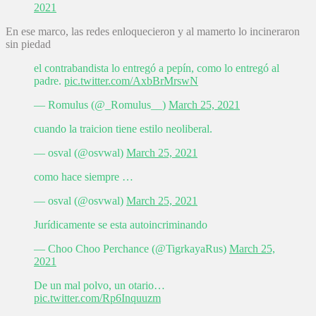
2021
En ese marco, las redes enloquecieron y al mamerto lo incineraron
sin piedad
el contrabandista lo entregó a pepín, como lo entregó al
padre.
pic.twitter.com/AxbBrMrswN
— Romulus (@_Romulus__)
March 25, 2021
cuando la traicion tiene estilo neoliberal.
— osval (@osvwal)
March 25, 2021
como hace siempre …
— osval (@osvwal)
March 25, 2021
Jurídicamente se esta autoincriminando
— Choo Choo Perchance (@TigrkayaRus)
March 25,
2021
De un mal polvo, un otario…
pic.twitter.com/Rp6Inquuzm