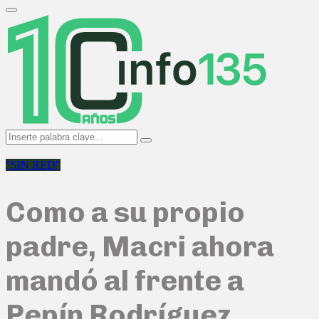
Search
for:
Primary
Menu
Search
Search
for:
"SIN RED"
Como a su propio
padre, Macri ahora
mandó al frente a
Pepín Rodríguez