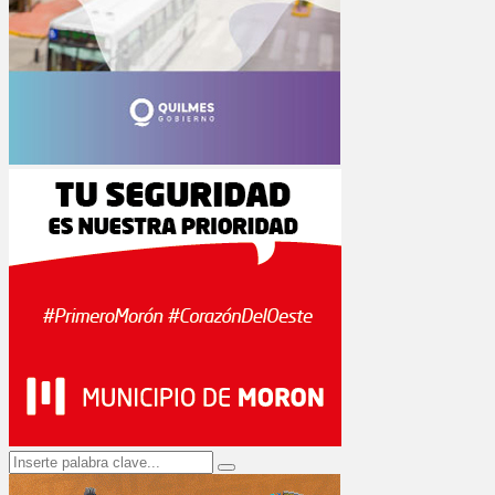
Search
Search
for: