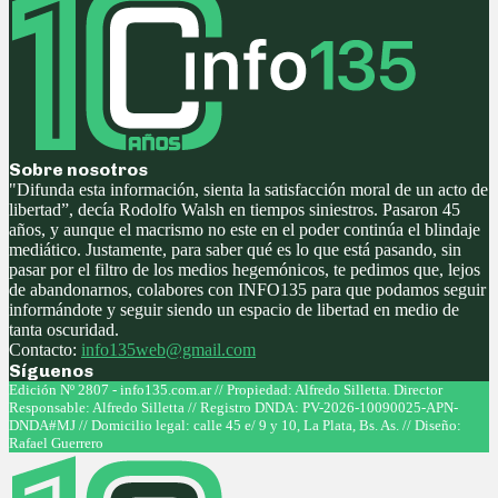
Sobre nosotros
"Difunda esta información, sienta la satisfacción moral de un acto de
libertad”, decía Rodolfo Walsh en tiempos siniestros. Pasaron 45
años, y aunque el macrismo no este en el poder continúa el blindaje
mediático. Justamente, para saber qué es lo que está pasando, sin
pasar por el filtro de los medios hegemónicos, te pedimos que, lejos
de abandonarnos, colabores con INFO135 para que podamos seguir
informándote y seguir siendo un espacio de libertad en medio de
tanta oscuridad.
Contacto:
info135web@gmail.com
Síguenos
Facebook
Twitter
Instagram
Youtube
Edición Nº 2807 - info135.com.ar // Propiedad: Alfredo Silletta. Director
Responsable: Alfredo Silletta // Registro DNDA: PV-2026-10090025-APN-
DNDA#MJ // Domicilio legal: calle 45 e/ 9 y 10, La Plata, Bs. As. // Diseño:
Rafael Guerrero