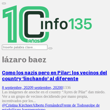
Search
for:
Primary
Menu
Search
Search
for:
lázaro baez
Como los nazis pero en Pilar: los vecinos del
country ‘linchando’ al diferente
8 septiembre, 2020
9 septiembre, 2020
0
1336
Las imágenes de anoche en el country “Ayres de Pilar” dan miedo.
Ver a un grupo de vecinos decidiendo por mano propia,
incentivados por los...
@Cristina Kirchner
Alberto Fernández
Frente de Todos
golpe de
estado
lázaro baez
peronismo