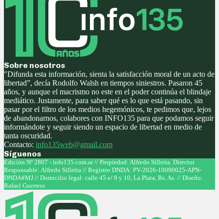
Sobre nosotros
"Difunda esta información, sienta la satisfacción moral de un acto de
libertad”, decía Rodolfo Walsh en tiempos siniestros. Pasaron 45
años, y aunque el macrismo no este en el poder continúa el blindaje
mediático. Justamente, para saber qué es lo que está pasando, sin
pasar por el filtro de los medios hegemónicos, te pedimos que, lejos
de abandonarnos, colabores con INFO135 para que podamos seguir
informándote y seguir siendo un espacio de libertad en medio de
tanta oscuridad.
Contacto:
info135web@gmail.com
Síguenos
Facebook
Twitter
Instagram
Youtube
Edición Nº 2807 - info135.com.ar // Propiedad: Alfredo Silletta. Director
Responsable: Alfredo Silletta // Registro DNDA: PV-2026-10090025-APN-
DNDA#MJ // Domicilio legal: calle 45 e/ 9 y 10, La Plata, Bs. As. // Diseño:
Rafael Guerrero