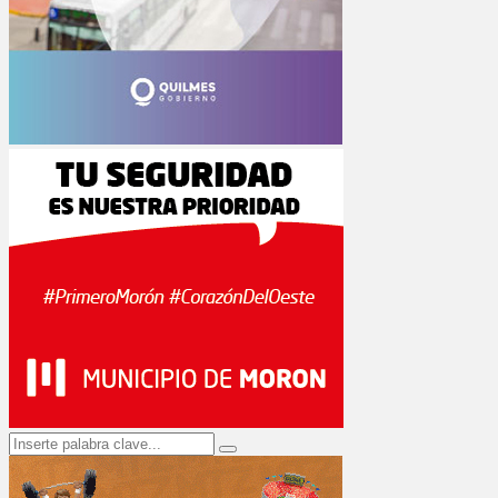
Search
Search
for: