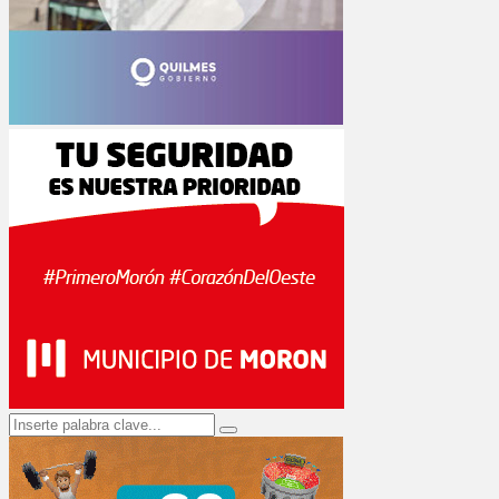
Search
Search
for: