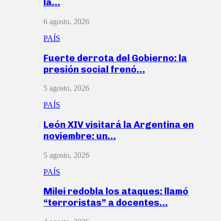
la…
6 agosto, 2026
PAÍS
Fuerte derrota del Gobierno: la
presión social frenó…
5 agosto, 2026
PAÍS
León XIV visitará la Argentina en
noviembre: un…
5 agosto, 2026
PAÍS
Milei redobla los ataques: llamó
“terroristas” a docentes…