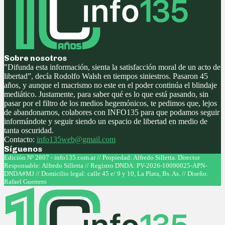
Sobre nosotros
"Difunda esta información, sienta la satisfacción moral de un acto de
libertad”, decía Rodolfo Walsh en tiempos siniestros. Pasaron 45
años, y aunque el macrismo no este en el poder continúa el blindaje
mediático. Justamente, para saber qué es lo que está pasando, sin
pasar por el filtro de los medios hegemónicos, te pedimos que, lejos
de abandonarnos, colabores con INFO135 para que podamos seguir
informándote y seguir siendo un espacio de libertad en medio de
tanta oscuridad.
Contacto:
info135web@gmail.com
Síguenos
Facebook
Twitter
Instagram
Youtube
Edición Nº 2807 - info135.com.ar // Propiedad: Alfredo Silletta. Director
Responsable: Alfredo Silletta // Registro DNDA: PV-2026-10090025-APN-
DNDA#MJ // Domicilio legal: calle 45 e/ 9 y 10, La Plata, Bs. As. // Diseño:
Rafael Guerrero