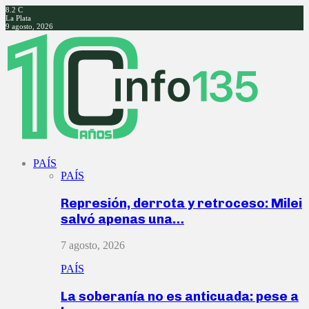
8.2
C
La Plata
9 agosto, 2026
Facebook
Twitter
Instagram
Youtube
PAÍS
PAÍS
Represión, derrota y retroceso: Milei
salvó apenas una…
7 agosto, 2026
PAÍS
La soberanía no es anticuada: pese a