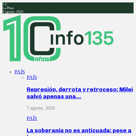
5
C
La Plata
9 agosto, 2026
Facebook
Twitter
Instagram
Youtube
PAÍS
PAÍS
Represión, derrota y retroceso: Milei
salvó apenas una…
7 agosto, 2026
PAÍS
La soberanía no es anticuada: pese a