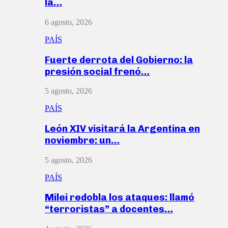
la…
6 agosto, 2026
PAÍS
Fuerte derrota del Gobierno: la
presión social frenó…
5 agosto, 2026
PAÍS
León XIV visitará la Argentina en
noviembre: un…
5 agosto, 2026
PAÍS
Milei redobla los ataques: llamó
“terroristas” a docentes…