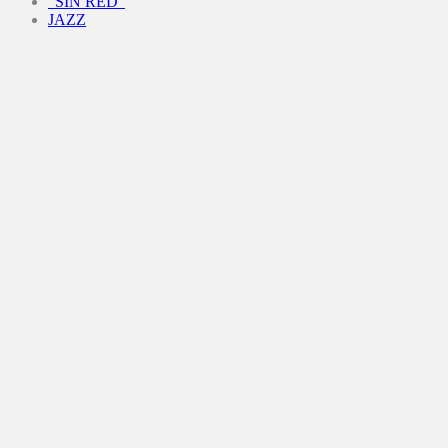
“SIN RED”
JAZZ