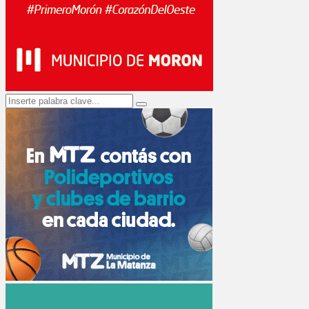
Search
Search
for: