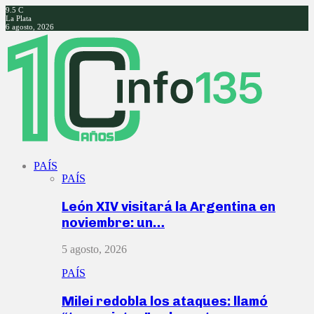
9.5
C
La Plata
6 agosto, 2026
Facebook
Twitter
Instagram
Youtube
PAÍS
PAÍS
León XIV visitará la Argentina en
noviembre: un…
5 agosto, 2026
PAÍS
Milei redobla los ataques: llamó