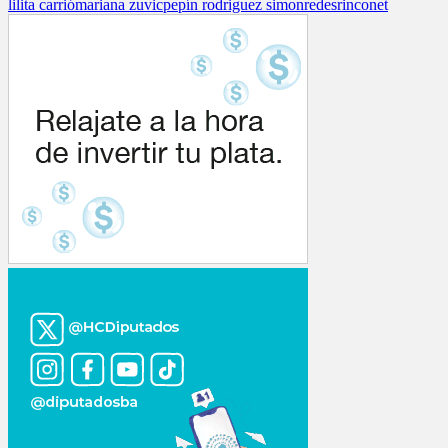
lilita carrió
mariana zuvic
pepín rodriguez simon
redes
rinconet