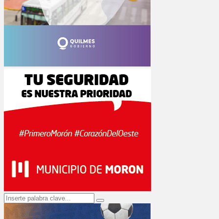
Search
Search
for: