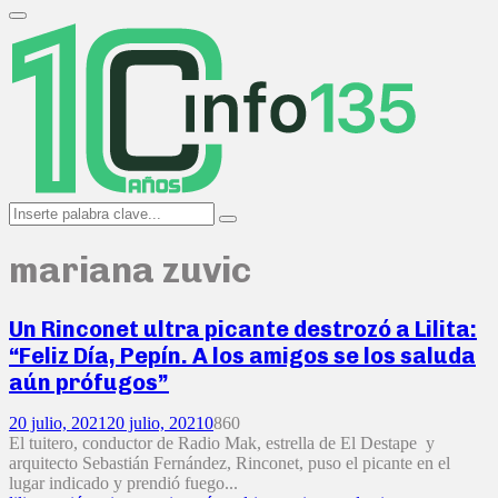
Search
for:
Primary
Menu
Search
Search
for:
mariana zuvic
Un Rinconet ultra picante destrozó a Lilita:
“Feliz Día, Pepín. A los amigos se los saluda
aún prófugos”
20 julio, 2021
20 julio, 2021
0
860
El tuitero, conductor de Radio Mak, estrella de El Destape y
arquitecto Sebastián Fernández, Rinconet, puso el picante en el
lugar indicado y prendió fuego...