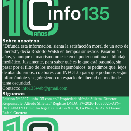
Sobre nosotros
"Difunda esta información, sienta la satisfacción moral de un acto de
libertad”, decía Rodolfo Walsh en tiempos siniestros. Pasaron 45
años, y aunque el macrismo no este en el poder continúa el blindaje
mediático. Justamente, para saber qué es lo que está pasando, sin
pasar por el filtro de los medios hegemónicos, te pedimos que, lejos
de abandonarnos, colabores con INFO135 para que podamos seguir
informándote y seguir siendo un espacio de libertad en medio de
tanta oscuridad.
Contacto:
info135web@gmail.com
Síguenos
Facebook
Twitter
Instagram
Youtube
Edición Nº 2807 - info135.com.ar // Propiedad: Alfredo Silletta. Director
Responsable: Alfredo Silletta // Registro DNDA: PV-2026-10090025-APN-
DNDA#MJ // Domicilio legal: calle 45 e/ 9 y 10, La Plata, Bs. As. // Diseño:
Rafael Guerrero