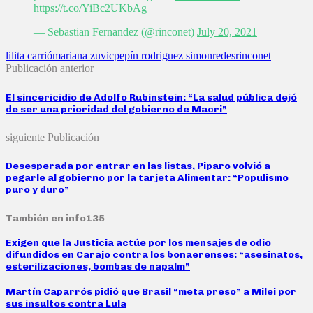
https://t.co/YiBc2UKbAg
— Sebastian Fernandez (@rinconet)
July 20, 2021
lilita carrió
mariana zuvic
pepín rodriguez simon
redes
rinconet
Publicación anterior
El sincericidio de Adolfo Rubinstein: “La salud pública dejó
de ser una prioridad del gobierno de Macri”
siguiente Publicación
Desesperada por entrar en las listas, Piparo volvió a
pegarle al gobierno por la tarjeta Alimentar: “Populismo
puro y duro”
También en info135
Exigen que la Justicia actúe por los mensajes de odio
difundidos en Carajo contra los bonaerenses: “asesinatos,
esterilizaciones, bombas de napalm”
Martín Caparrós pidió que Brasil “meta preso” a Milei por
sus insultos contra Lula