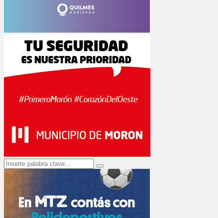
Search
Search
for: