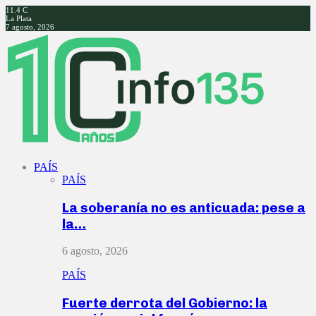
11.4
C
La Plata
7 agosto, 2026
Facebook
Twitter
Instagram
Youtube
PAÍS
PAÍS
La soberanía no es anticuada: pese a
la…
6 agosto, 2026
PAÍS
Fuerte derrota del Gobierno: la