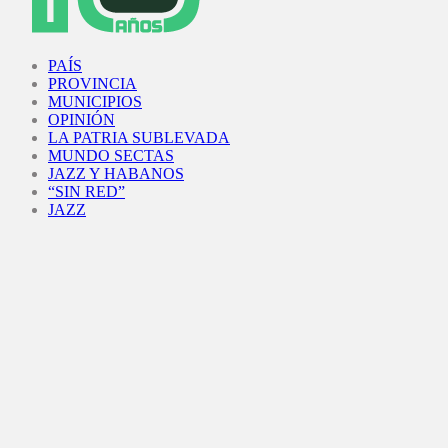
Facebook
Twitter
Instagram
Youtube
PAÍS
PROVINCIA
MUNICIPIOS
OPINIÓN
LA PATRIA SUBLEVADA
MUNDO SECTAS
JAZZ Y HABANOS
“SIN RED”
JAZZ