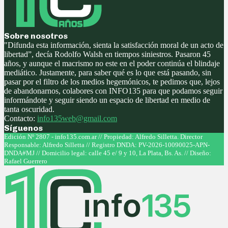
Sobre nosotros
"Difunda esta información, sienta la satisfacción moral de un acto de
libertad”, decía Rodolfo Walsh en tiempos siniestros. Pasaron 45
años, y aunque el macrismo no este en el poder continúa el blindaje
mediático. Justamente, para saber qué es lo que está pasando, sin
pasar por el filtro de los medios hegemónicos, te pedimos que, lejos
de abandonarnos, colabores con INFO135 para que podamos seguir
informándote y seguir siendo un espacio de libertad en medio de
tanta oscuridad.
Contacto:
info135web@gmail.com
Síguenos
Facebook
Twitter
Instagram
Youtube
Edición Nº 2807 - info135.com.ar // Propiedad: Alfredo Silletta. Director
Responsable: Alfredo Silletta // Registro DNDA: PV-2026-10090025-APN-
DNDA#MJ // Domicilio legal: calle 45 e/ 9 y 10, La Plata, Bs. As. // Diseño:
Rafael Guerrero