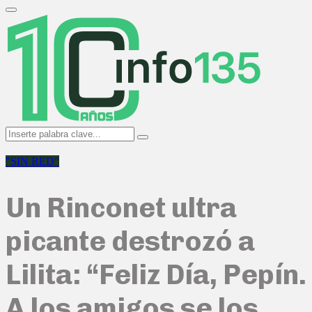
Search
for:
Primary
Menu
Search
Search
for:
"SIN RED"
Un Rinconet ultra
picante destrozó a
Lilita: “Feliz Día, Pepín.
A los amigos se los