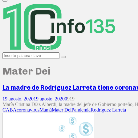
Primary
Menu
Search
Search
for:
Mater Dei
La madre de Rodríguez Larreta tiene coronav
19 agosto, 2020
19 agosto, 2020
0
919
María Cristina Díaz Alberdi, la madre del jefe de Gobierno porteño, H
CABA
coronavirus
Mamá
Mater Dei
Pandemia
Rodríguez Larreta