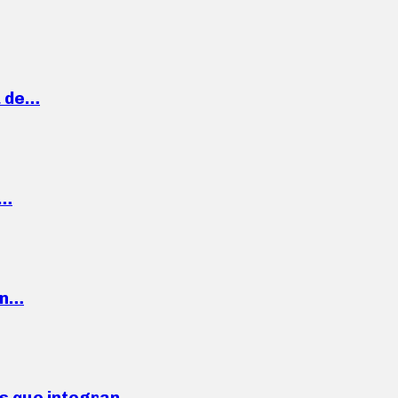
a de…
,…
ón…
ses que integran…