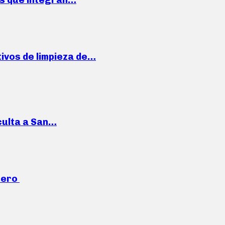
ivos de limpieza de…
culta a San…
mero