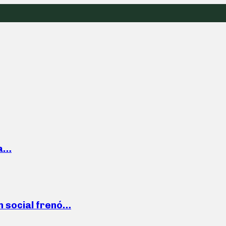
la…
n social frenó…