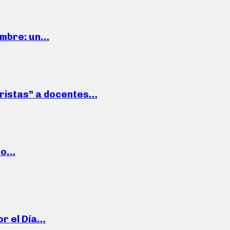
iembre: un…
roristas” a docentes…
cto…
or el Día…