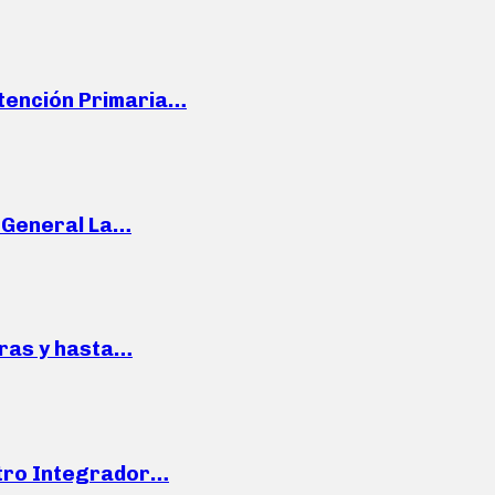
Atención Primaria…
e General La…
pras y hasta…
ntro Integrador…