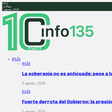
9.8
C
La Plata
7 agosto, 2026
Facebook
Twitter
Instagram
Youtube
PAÍS
PAÍS
La soberanía no es anticuada: pese a 
6 agosto, 2026
PAÍS
Fuerte derrota del Gobierno: la presió
5 agosto, 2026