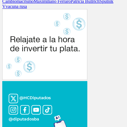
Cambio
macrismo
Maximiliano Ferraro
Patricia Bullrich
Sputnik
V
vacuna rusa