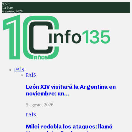
9.5
C
La Plata
6 agosto, 2026
Facebook
Twitter
Instagram
Youtube
PAÍS
PAÍS
León XIV visitará la Argentina en
noviembre: un…
5 agosto, 2026
PAÍS
Milei redobla los ataques: llamó