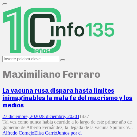
Search
for:
Primary
Menu
Search
Search
for:
Maximiliano Ferraro
La vacuna rusa dispara hasta límites
inimaginables la mala fe del macrismo y los
medios
27 diciembre, 2020
28 diciembre, 2020
1
1437
Tal vez como nunca había ocurrido a lo largo de este primer año de
gobierno de Alberto Fernández, la llegada de la vacuna Sputnik V...
Alfredo Cornejo
Elisa Carrió
Juntos por el