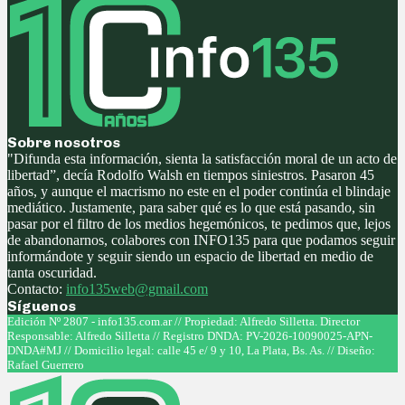
Sobre nosotros
"Difunda esta información, sienta la satisfacción moral de un acto de
libertad”, decía Rodolfo Walsh en tiempos siniestros. Pasaron 45
años, y aunque el macrismo no este en el poder continúa el blindaje
mediático. Justamente, para saber qué es lo que está pasando, sin
pasar por el filtro de los medios hegemónicos, te pedimos que, lejos
de abandonarnos, colabores con INFO135 para que podamos seguir
informándote y seguir siendo un espacio de libertad en medio de
tanta oscuridad.
Contacto:
info135web@gmail.com
Síguenos
Facebook
Twitter
Instagram
Youtube
Edición Nº 2807 - info135.com.ar // Propiedad: Alfredo Silletta. Director
Responsable: Alfredo Silletta // Registro DNDA: PV-2026-10090025-APN-
DNDA#MJ // Domicilio legal: calle 45 e/ 9 y 10, La Plata, Bs. As. // Diseño:
Rafael Guerrero