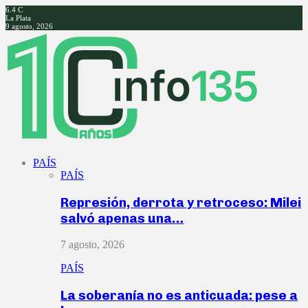
6.4
C
La Plata
9 agosto, 2026
Facebook
Twitter
Instagram
Youtube
PAÍS
PAÍS
Represión, derrota y retroceso: Milei
salvó apenas una…
7 agosto, 2026
PAÍS
La soberanía no es anticuada: pese a