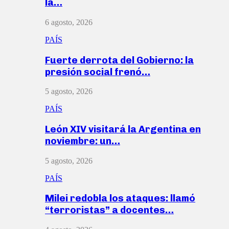
la…
6 agosto, 2026
PAÍS
Fuerte derrota del Gobierno: la
presión social frenó…
5 agosto, 2026
PAÍS
León XIV visitará la Argentina en
noviembre: un…
5 agosto, 2026
PAÍS
Milei redobla los ataques: llamó
“terroristas” a docentes…