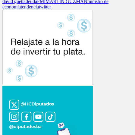
david guetta
deuda
FMI
MARTIN GUZMAN
ministro de
economia
tendencia
twitter