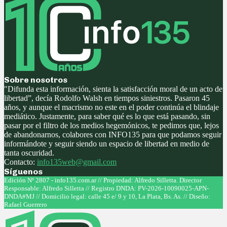
Sobre nosotros
"Difunda esta información, sienta la satisfacción moral de un acto de
libertad”, decía Rodolfo Walsh en tiempos siniestros. Pasaron 45
años, y aunque el macrismo no este en el poder continúa el blindaje
mediático. Justamente, para saber qué es lo que está pasando, sin
pasar por el filtro de los medios hegemónicos, te pedimos que, lejos
de abandonarnos, colabores con INFO135 para que podamos seguir
informándote y seguir siendo un espacio de libertad en medio de
tanta oscuridad.
Contacto:
info135web@gmail.com
Síguenos
Facebook
Twitter
Instagram
Youtube
Edición Nº 2807 - info135.com.ar // Propiedad: Alfredo Silletta. Director
Responsable: Alfredo Silletta // Registro DNDA: PV-2026-10090025-APN-
DNDA#MJ // Domicilio legal: calle 45 e/ 9 y 10, La Plata, Bs. As. // Diseño:
Rafael Guerrero