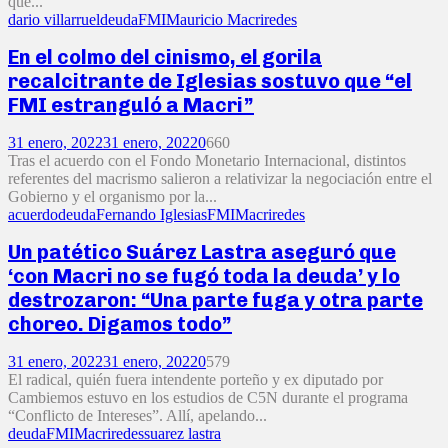
que...
dario villarruel
deuda
FMI
Mauricio Macri
redes
En el colmo del cinismo, el gorila
recalcitrante de Iglesias sostuvo que “el
FMI estranguló a Macri”
31 enero, 2022
31 enero, 2022
0
660
Tras el acuerdo con el Fondo Monetario Internacional, distintos
referentes del macrismo salieron a relativizar la negociación entre el
Gobierno y el organismo por la...
acuerdo
deuda
Fernando Iglesias
FMI
Macri
redes
Un patético Suárez Lastra aseguró que
‘con Macri no se fugó toda la deuda’ y lo
destrozaron: “Una parte fuga y otra parte
choreo. Digamos todo”
31 enero, 2022
31 enero, 2022
0
579
El radical, quién fuera intendente porteño y ex diputado por
Cambiemos estuvo en los estudios de C5N durante el programa
“Conflicto de Intereses”. Allí, apelando...
deuda
FMI
Macri
redes
suarez lastra