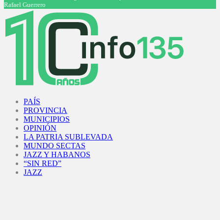
Rafael Guerrero
Facebook
Twitter
Instagram
Youtube
PAÍS
PROVINCIA
MUNICIPIOS
OPINIÓN
LA PATRIA SUBLEVADA
MUNDO SECTAS
JAZZ Y HABANOS
“SIN RED”
JAZZ