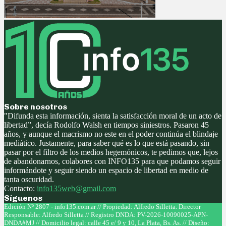
Sobre nosotros
"Difunda esta información, sienta la satisfacción moral de un acto de
libertad”, decía Rodolfo Walsh en tiempos siniestros. Pasaron 45
años, y aunque el macrismo no este en el poder continúa el blindaje
mediático. Justamente, para saber qué es lo que está pasando, sin
pasar por el filtro de los medios hegemónicos, te pedimos que, lejos
de abandonarnos, colabores con INFO135 para que podamos seguir
informándote y seguir siendo un espacio de libertad en medio de
tanta oscuridad.
Contacto:
info135web@gmail.com
Síguenos
Facebook
Twitter
Instagram
Youtube
Edición Nº 2807 - info135.com.ar // Propiedad: Alfredo Silletta. Director
Responsable: Alfredo Silletta // Registro DNDA: PV-2026-10090025-APN-
DNDA#MJ // Domicilio legal: calle 45 e/ 9 y 10, La Plata, Bs. As. // Diseño: