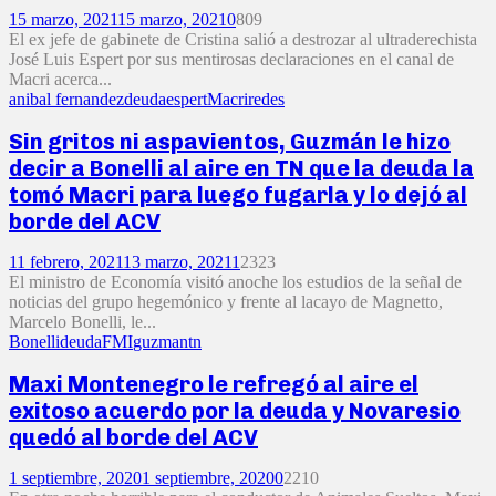
15 marzo, 2021
15 marzo, 2021
0
809
El ex jefe de gabinete de Cristina salió a destrozar al ultraderechista
José Luis Espert por sus mentirosas declaraciones en el canal de
Macri acerca...
anibal fernandez
deuda
espert
Macri
redes
Sin gritos ni aspavientos, Guzmán le hizo
decir a Bonelli al aire en TN que la deuda la
tomó Macri para luego fugarla y lo dejó al
borde del ACV
11 febrero, 2021
13 marzo, 2021
1
2323
El ministro de Economía visitó anoche los estudios de la señal de
noticias del grupo hegemónico y frente al lacayo de Magnetto,
Marcelo Bonelli, le...
Bonelli
deuda
FMI
guzman
tn
Maxi Montenegro le refregó al aire el
exitoso acuerdo por la deuda y Novaresio
quedó al borde del ACV
1 septiembre, 2020
1 septiembre, 2020
0
2210