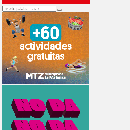
Search
Search
for: