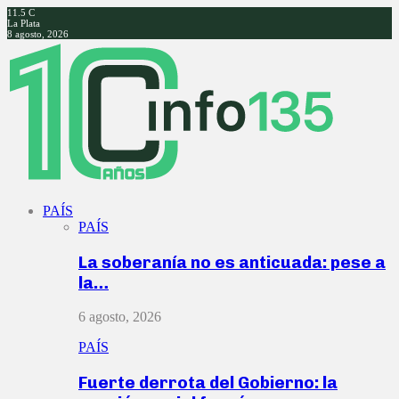
11.5
C
La Plata
8 agosto, 2026
Facebook
Twitter
Instagram
Youtube
PAÍS
PAÍS
La soberanía no es anticuada: pese a
la…
6 agosto, 2026
PAÍS
Fuerte derrota del Gobierno: la