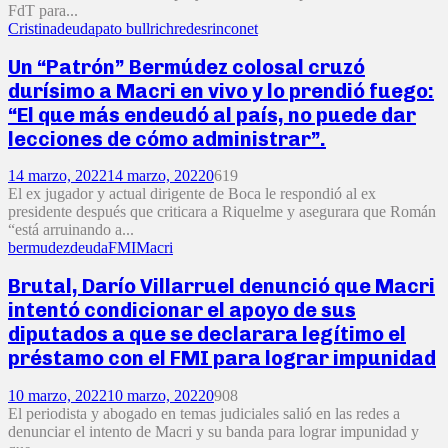
FdT para...
Cristina
deuda
pato bullrich
redes
rinconet
Un “Patrón” Bermúdez colosal cruzó
durísimo a Macri en vivo y lo prendió fuego:
“El que más endeudó al país, no puede dar
lecciones de cómo administrar”.
14 marzo, 2022
14 marzo, 2022
0
619
El ex jugador y actual dirigente de Boca le respondió al ex
presidente después que criticara a Riquelme y asegurara que Román
“está arruinando a...
bermudez
deuda
FMI
Macri
Brutal, Darío Villarruel denunció que Macri
intentó condicionar el apoyo de sus
diputados a que se declarara legítimo el
préstamo con el FMI para lograr impunidad
10 marzo, 2022
10 marzo, 2022
0
908
El periodista y abogado en temas judiciales salió en las redes a
denunciar el intento de Macri y su banda para lograr impunidad y