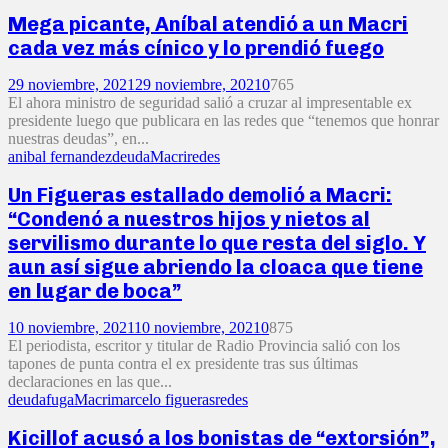
Mega picante, Aníbal atendió a un Macri
cada vez más cínico y lo prendió fuego
29 noviembre, 2021
29 noviembre, 2021
0
765
El ahora ministro de seguridad salió a cruzar al impresentable ex
presidente luego que publicara en las redes que “tenemos que honrar
nuestras deudas”, en...
anibal fernandez
deuda
Macri
redes
Un Figueras estallado demolió a Macri:
“Condenó a nuestros hijos y nietos al
servilismo durante lo que resta del siglo. Y
aun así sigue abriendo la cloaca que tiene
en lugar de boca”
10 noviembre, 2021
10 noviembre, 2021
0
875
El periodista, escritor y titular de Radio Provincia salió con los
tapones de punta contra el ex presidente tras sus últimas
declaraciones en las que...
deuda
fuga
Macri
marcelo figueras
redes
Kicillof acusó a los bonistas de “extorsión”,