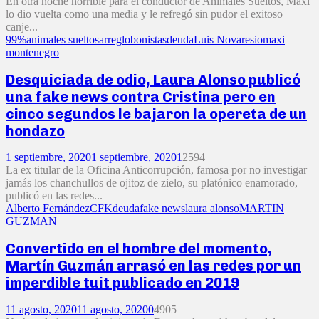
En otra noche horrible para el conductor de Animales Sueltos, Maxi
lo dio vuelta como una media y le refregó sin pudor el exitoso
canje...
99%
animales sueltos
arreglo
bonistas
deuda
Luis Novaresio
maxi
montenegro
Desquiciada de odio, Laura Alonso publicó
una fake news contra Cristina pero en
cinco segundos le bajaron la opereta de un
hondazo
1 septiembre, 2020
1 septiembre, 2020
1
2594
La ex titular de la Oficina Anticorrupción, famosa por no investigar
jamás los chanchullos de ojitoz de zielo, su platónico enamorado,
publicó en las redes...
Alberto Fernández
CFK
deuda
fake news
laura alonso
MARTIN
GUZMAN
Convertido en el hombre del momento,
Martín Guzmán arrasó en las redes por un
imperdible tuit publicado en 2019
11 agosto, 2020
11 agosto, 2020
0
4905