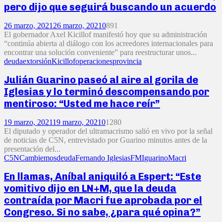
pero dijo que seguirá buscando un acuerdo
26 marzo, 2021
26 marzo, 2021
0
891
El gobernador Axel Kicillof manifestó hoy que su administración
“continúa abierta al diálogo con los acreedores internacionales para
encontrar una solución conveniente” para reestructurar unos...
deuda
extorsión
Kicillof
operaciones
provincia
Julián Guarino paseó al aire al gorila de
Iglesias y lo terminó descompensando por
mentiroso: “Usted me hace reír”
19 marzo, 2021
19 marzo, 2021
0
1280
El diputado y operador del ultramacrismo salió en vivo por la señal
de noticias de C5N, entrevistado por Guarino minutos antes de la
presentación del...
C5N
Cambiemos
deuda
Fernando Iglesias
FMI
guarino
Macri
En llamas, Aníbal aniquiló a Espert: “Este
vomitivo dijo en LN+M, que la deuda
contraída por Macri fue aprobada por el
Congreso. Si no sabe, ¿para qué opina?”