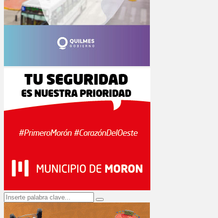
Search
Search
for: