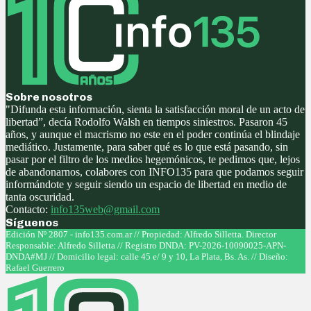
Sobre nosotros
"Difunda esta información, sienta la satisfacción moral de un acto de
libertad”, decía Rodolfo Walsh en tiempos siniestros. Pasaron 45
años, y aunque el macrismo no este en el poder continúa el blindaje
mediático. Justamente, para saber qué es lo que está pasando, sin
pasar por el filtro de los medios hegemónicos, te pedimos que, lejos
de abandonarnos, colabores con INFO135 para que podamos seguir
informándote y seguir siendo un espacio de libertad en medio de
tanta oscuridad.
Contacto:
info135web@gmail.com
Síguenos
Facebook
Twitter
Instagram
Youtube
Edición Nº 2807 - info135.com.ar // Propiedad: Alfredo Silletta. Director
Responsable: Alfredo Silletta // Registro DNDA: PV-2026-10090025-APN-
DNDA#MJ // Domicilio legal: calle 45 e/ 9 y 10, La Plata, Bs. As. // Diseño:
Rafael Guerrero