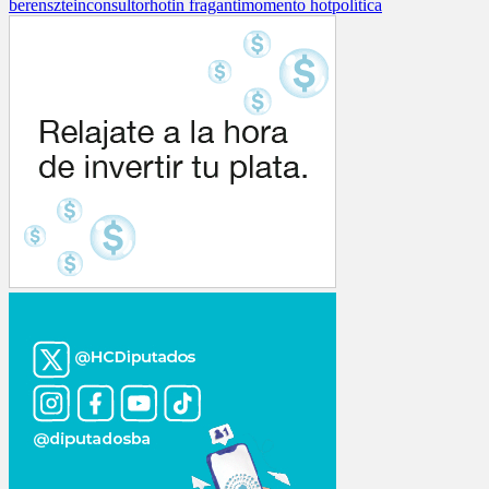
berensztein
consultor
hot
in fraganti
momento hot
política