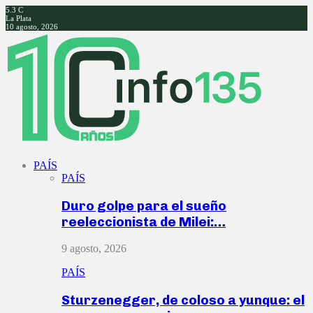
5.3
C
La Plata
10 agosto, 2026
Facebook
Twitter
Instagram
Youtube
PAÍS
PAÍS
Duro golpe para el sueño
reeleccionista de Milei:…
9 agosto, 2026
PAÍS
Sturzenegger, de coloso a yunque: el