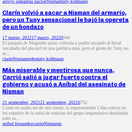
arroyo salgado
la nacion
Nisman
tuny kollmann
Clarín volvió a sacar a Nisman del armario,
pero un Tuny sensacional le bajó la opereta
de un hondazo
17 marzo, 2022
17 marzo, 2022
0
940
El pasquín de Magnetto quiso volverla a pudrir sacando al fiscal
suicidado del placard en una patética nota, pero el genio de Tuny no
se...
clarin
Nisman
redes
tuny kollmann
Más miserable y mentirosa que nunca,
Carrió salió a jugar fuerte contra el
gobierno y acusó a Aníbal del asesinato de
Nisman
21 septiembre, 2021
21 septiembre, 2021
0
752
Como no podía ser de otro modo, la impresentable Lilita estuvo en
los estudios de la señal de noticias del grupo hegemónico destilando
todo su...
anibal fernandez
carrio
Nisman
tn