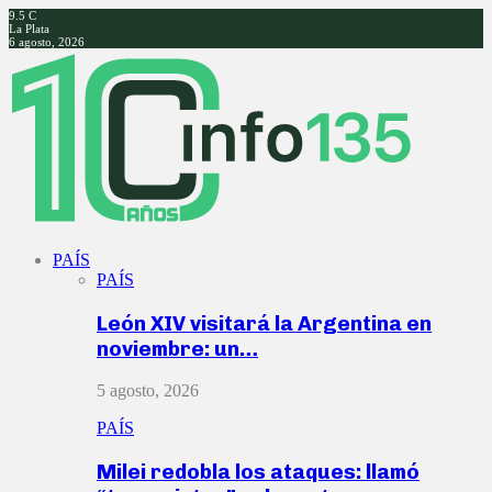
9.5
C
La Plata
6 agosto, 2026
Facebook
Twitter
Instagram
Youtube
PAÍS
PAÍS
León XIV visitará la Argentina en
noviembre: un…
5 agosto, 2026
PAÍS
Milei redobla los ataques: llamó