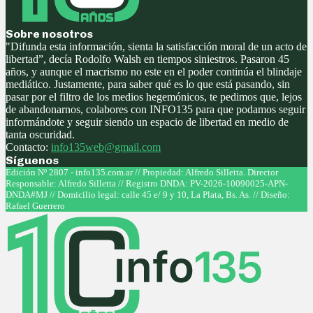
Sobre nosotros
"Difunda esta información, sienta la satisfacción moral de un acto de
libertad”, decía Rodolfo Walsh en tiempos siniestros. Pasaron 45
años, y aunque el macrismo no este en el poder continúa el blindaje
mediático. Justamente, para saber qué es lo que está pasando, sin
pasar por el filtro de los medios hegemónicos, te pedimos que, lejos
de abandonarnos, colabores con INFO135 para que podamos seguir
informándote y seguir siendo un espacio de libertad en medio de
tanta oscuridad.
Contacto:
info135web@gmail.com
Síguenos
Facebook
Twitter
Instagram
Youtube
Edición Nº 2807 - info135.com.ar // Propiedad: Alfredo Silletta. Director
Responsable: Alfredo Silletta // Registro DNDA: PV-2026-10090025-APN-
DNDA#MJ // Domicilio legal: calle 45 e/ 9 y 10, La Plata, Bs. As. // Diseño:
Rafael Guerrero