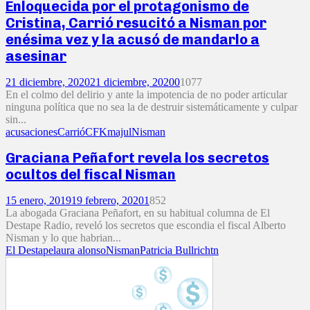
Enloquecida por el protagonismo de
Cristina, Carrió resucitó a Nisman por
enésima vez y la acusó de mandarlo a
asesinar
21 diciembre, 2020
21 diciembre, 2020
0
1077
En el colmo del delirio y ante la impotencia de no poder articular
ninguna política que no sea la de destruir sistemáticamente y culpar
sin...
acusaciones
Carrió
CFK
majul
Nisman
Graciana Peñafort revela los secretos
ocultos del fiscal Nisman
15 enero, 2019
19 febrero, 2020
1
852
La abogada Graciana Peñafort, en su habitual columna de El
Destape Radio, reveló los secretos que escondia el fiscal Alberto
Nisman y lo que habrian...
El Destape
laura alonso
Nisman
Patricia Bullrich
tn