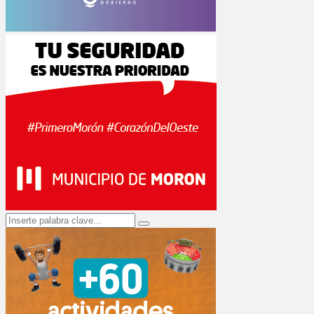
Search
Search
for: