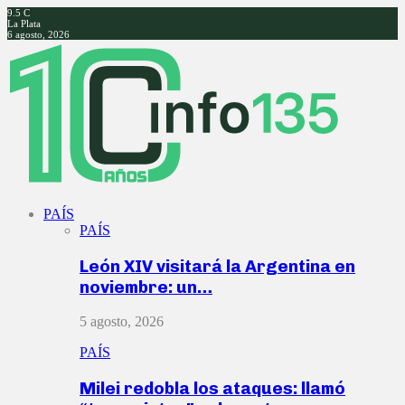
9.5
C
La Plata
6 agosto, 2026
Facebook
Twitter
Instagram
Youtube
PAÍS
PAÍS
León XIV visitará la Argentina en
noviembre: un…
5 agosto, 2026
PAÍS
Milei redobla los ataques: llamó