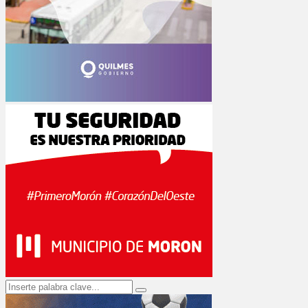
Search
Search
for: