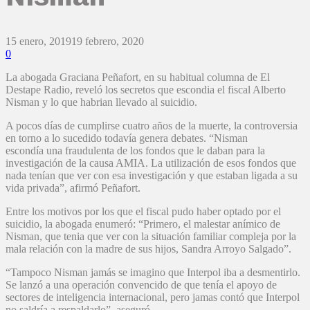
15 enero, 2019
19 febrero, 2020
0
La abogada Graciana Peñafort, en su habitual columna de El
Destape Radio, reveló los secretos que escondia el fiscal Alberto
Nisman y lo que habrian llevado al suicidio.
A pocos días de cumplirse cuatro años de la muerte, la controversia
en torno a lo sucedido todavía genera debates. “Nisman
escondía una fraudulenta de los fondos que le daban para la
investigación de la causa AMIA. La utilización de esos fondos que
nada tenían que ver con esa investigación y que estaban ligada a su
vida privada”, afirmó Peñafort.
Entre los motivos por los que el fiscal pudo haber optado por el
suicidio, la abogada enumeró: “Primero, el malestar anímico de
Nisman, que tenia que ver con la situación familiar compleja por la
mala relación con la madre de sus hijos, Sandra Arroyo Salgado”.
“Tampoco Nisman jamás se imagino que Interpol iba a desmentirlo.
Se lanzó a una operación convencido de que tenía el apoyo de
sectores de inteligencia internacional, pero jamas contó que Interpol
no saldría a respaldarlo”, aseguró.