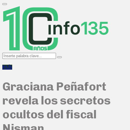
Search
for:
Primary
Menu
Search
Search
for:
PAÍS
Graciana Peñafort
revela los secretos
ocultos del fiscal
Nisman