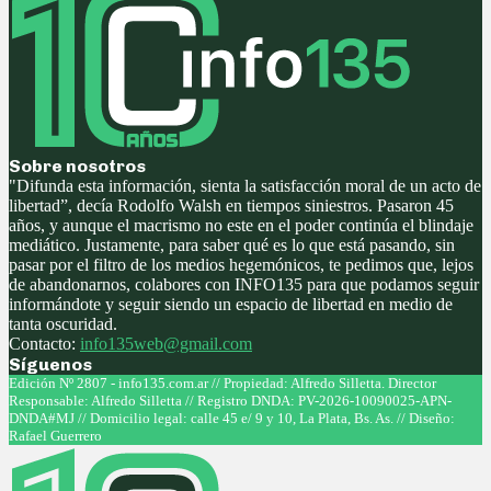
Sobre nosotros
"Difunda esta información, sienta la satisfacción moral de un acto de
libertad”, decía Rodolfo Walsh en tiempos siniestros. Pasaron 45
años, y aunque el macrismo no este en el poder continúa el blindaje
mediático. Justamente, para saber qué es lo que está pasando, sin
pasar por el filtro de los medios hegemónicos, te pedimos que, lejos
de abandonarnos, colabores con INFO135 para que podamos seguir
informándote y seguir siendo un espacio de libertad en medio de
tanta oscuridad.
Contacto:
info135web@gmail.com
Síguenos
Facebook
Twitter
Instagram
Youtube
Edición Nº 2807 - info135.com.ar // Propiedad: Alfredo Silletta. Director
Responsable: Alfredo Silletta // Registro DNDA: PV-2026-10090025-APN-
DNDA#MJ // Domicilio legal: calle 45 e/ 9 y 10, La Plata, Bs. As. // Diseño:
Rafael Guerrero