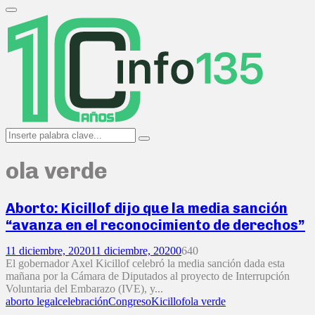
Search
for:
Primary
Menu
Search
Search
for:
ola verde
Aborto: Kicillof dijo que la media sanción
“avanza en el reconocimiento de derechos”
11 diciembre, 2020
11 diciembre, 2020
0
640
El gobernador Axel Kicillof celebró la media sanción dada esta
mañana por la Cámara de Diputados al proyecto de Interrupción
Voluntaria del Embarazo (IVE), y...
aborto legal
celebración
Congreso
Kicillof
ola verde