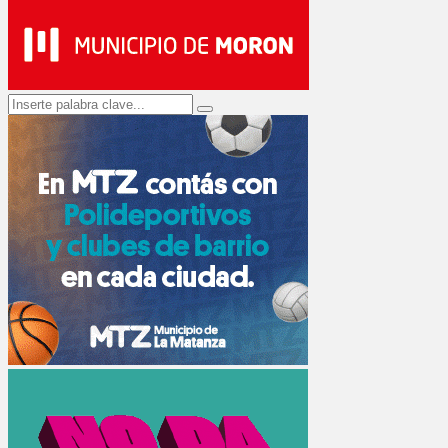
Search
Search
for: