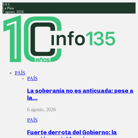
9.8
C
La Plata
7 agosto, 2026
Facebook
Twitter
Instagram
Youtube
PAÍS
PAÍS
La soberanía no es anticuada: pese a
la…
6 agosto, 2026
PAÍS
Fuerte derrota del Gobierno: la