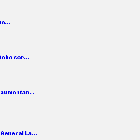
 un…
“Debe ser…
o: aumentan…
e General La…