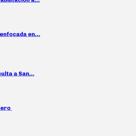
a enfocada en…
culta a San…
mero