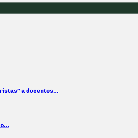
roristas” a docentes…
cto…