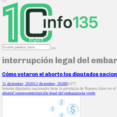
Primary
Menu
Search
Search
for:
interrupción legal del emba
Cómo votaron el aborto los diputados nacion
11 diciembre, 2020
12 diciembre, 2020
0
1075
Setenta diputados nacionales tiene la provincia de Buenos Aires en el 
aborto
Congreso
interrupción legal del embarazo
ola verde