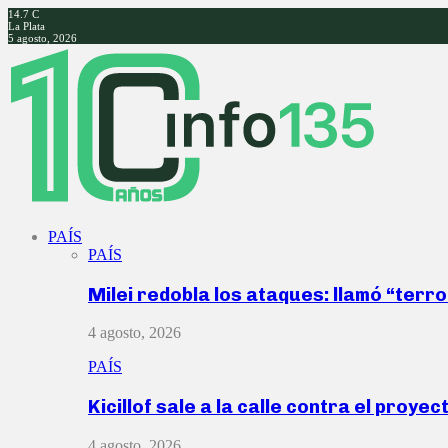
14.7
C
La Plata
5 agosto, 2026
Facebook
Twitter
Instagram
Youtube
PAÍS
PAÍS
Milei redobla los ataques: llamó “ter
4 agosto, 2026
PAÍS
Kicillof sale a la calle contra el proye
4 agosto, 2026