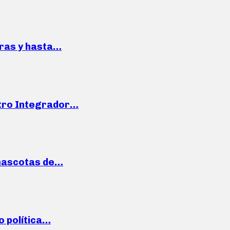
pras y hasta…
ntro Integrador…
mascotas de…
o política…