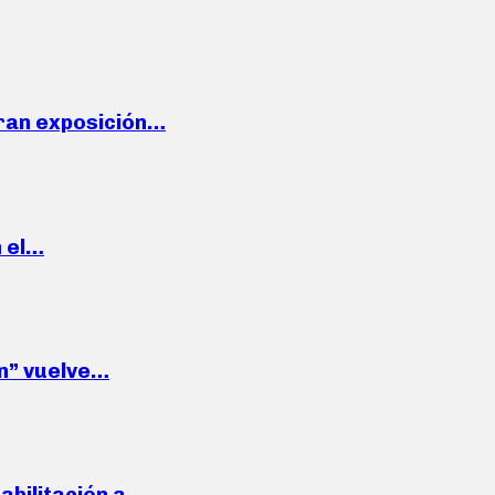
ran exposición…
n el…
wn” vuelve…
habilitación a…