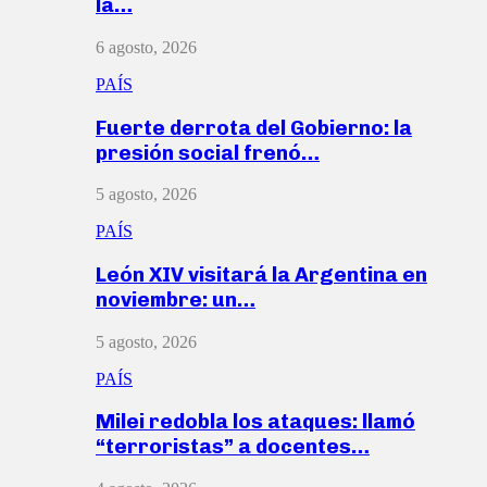
la…
6 agosto, 2026
PAÍS
Fuerte derrota del Gobierno: la
presión social frenó…
5 agosto, 2026
PAÍS
León XIV visitará la Argentina en
noviembre: un…
5 agosto, 2026
PAÍS
Milei redobla los ataques: llamó
“terroristas” a docentes…