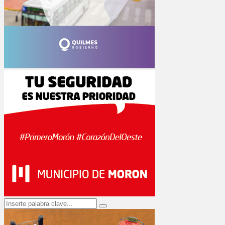
Search
Search
for: