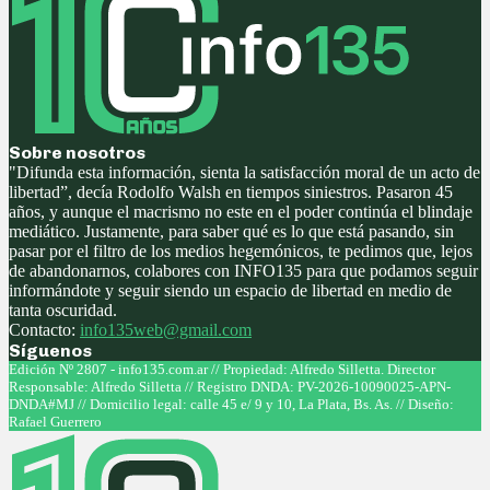
Sobre nosotros
"Difunda esta información, sienta la satisfacción moral de un acto de
libertad”, decía Rodolfo Walsh en tiempos siniestros. Pasaron 45
años, y aunque el macrismo no este en el poder continúa el blindaje
mediático. Justamente, para saber qué es lo que está pasando, sin
pasar por el filtro de los medios hegemónicos, te pedimos que, lejos
de abandonarnos, colabores con INFO135 para que podamos seguir
informándote y seguir siendo un espacio de libertad en medio de
tanta oscuridad.
Contacto:
info135web@gmail.com
Síguenos
Facebook
Twitter
Instagram
Youtube
Edición Nº 2807 - info135.com.ar // Propiedad: Alfredo Silletta. Director
Responsable: Alfredo Silletta // Registro DNDA: PV-2026-10090025-APN-
DNDA#MJ // Domicilio legal: calle 45 e/ 9 y 10, La Plata, Bs. As. // Diseño:
Rafael Guerrero