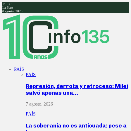
11.5
C
La Plata
8 agosto, 2026
Facebook
Twitter
Instagram
Youtube
PAÍS
PAÍS
Represión, derrota y retroceso: Milei
salvó apenas una…
7 agosto, 2026
PAÍS
La soberanía no es anticuada: pese a