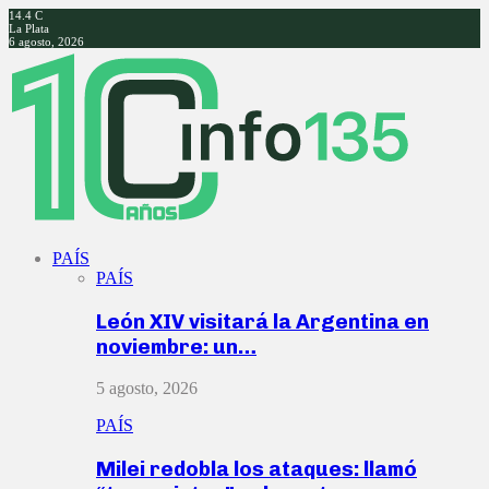
14.4
C
La Plata
6 agosto, 2026
Facebook
Twitter
Instagram
Youtube
PAÍS
PAÍS
León XIV visitará la Argentina en
noviembre: un…
5 agosto, 2026
PAÍS
Milei redobla los ataques: llamó