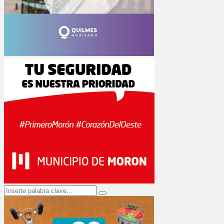
Search
Search
for: