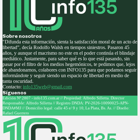
Sobre nosotros
"Difunda esta información, sienta la satisfacción moral de un acto de
libertad”, decía Rodolfo Walsh en tiempos siniestros. Pasaron 45
años, y aunque el macrismo no este en el poder continúa el blindaje
mediático. Justamente, para saber qué es lo que está pasando, sin
pasar por el filtro de los medios hegemónicos, te pedimos que, lejos
de abandonarnos, colabores con INFO135 para que podamos seguir
informándote y seguir siendo un espacio de libertad en medio de
tanta oscuridad.
Contacto:
info135web@gmail.com
Síguenos
Facebook
Twitter
Instagram
Youtube
Edición Nº 2807 - info135.com.ar // Propiedad: Alfredo Silletta. Director
Responsable: Alfredo Silletta // Registro DNDA: PV-2026-10090025-APN-
DNDA#MJ // Domicilio legal: calle 45 e/ 9 y 10, La Plata, Bs. As. // Diseño:
Rafael Guerrero