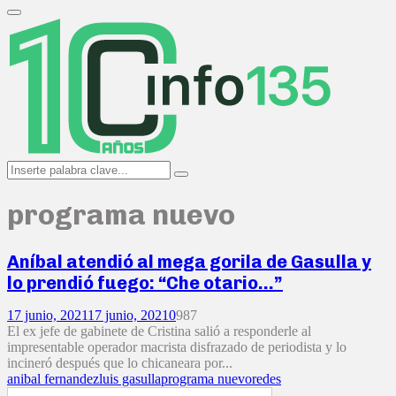
Search
for:
Primary
Menu
Search
Search
for:
programa nuevo
Aníbal atendió al mega gorila de Gasulla y
lo prendió fuego: “Che otario…”
17 junio, 2021
17 junio, 2021
0
987
El ex jefe de gabinete de Cristina salió a responderle al
impresentable operador macrista disfrazado de periodista y lo
incineró después que lo chicaneara por...
anibal fernandez
luis gasulla
programa nuevo
redes