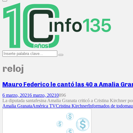
Primary
Menu
Search
Search
for:
reloj
Mauro Federico le cantó las 40 a Amalia Gra
6 marzo, 2021
6 marzo, 2021
0
896
La diputada santafesina Amalia Granata criticó a Cristina Kirchner por
Amalia Granata
América TV
Cristina Kirchner
Informados de todo
maur