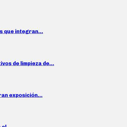
ses que integran…
ivos de limpieza de…
ran exposición…
n el…