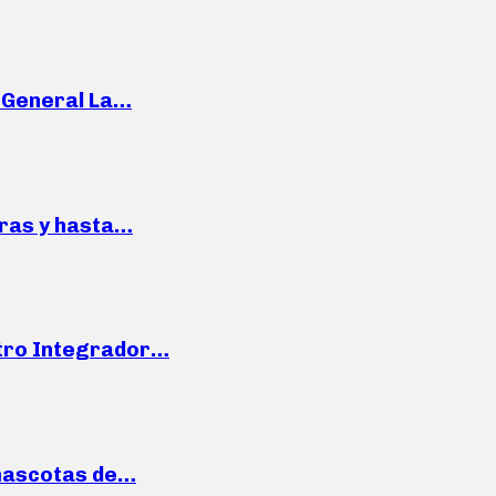
e General La…
pras y hasta…
ntro Integrador…
mascotas de…