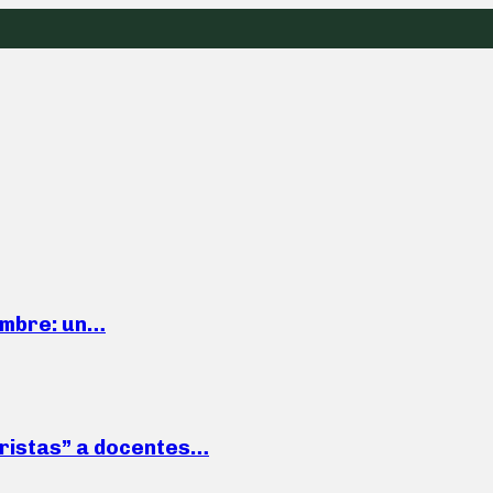
iembre: un…
roristas” a docentes…