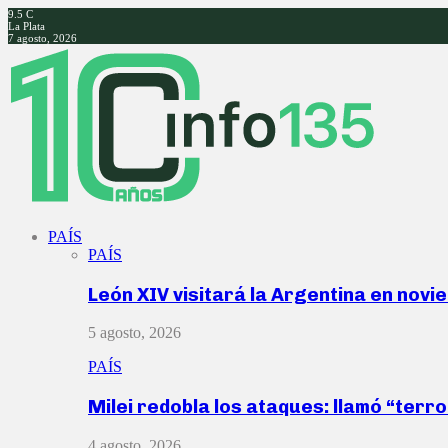
9.5
C
La Plata
7 agosto, 2026
Facebook
Twitter
Instagram
Youtube
PAÍS
PAÍS
León XIV visitará la Argentina en nov
5 agosto, 2026
PAÍS
Milei redobla los ataques: llamó “ter
4 agosto, 2026