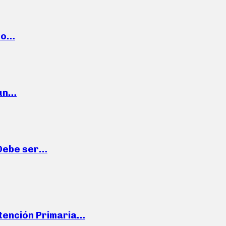
cto…
 un…
“Debe ser…
Atención Primaria…