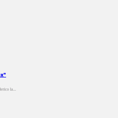
ex”
rico la...