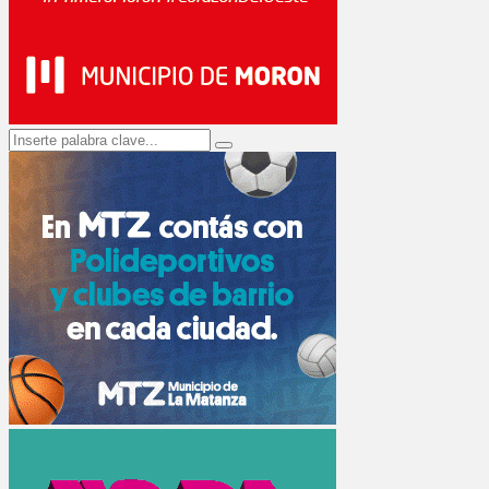
Search
Search
for: