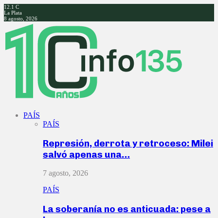
12.1
C
La Plata
8 agosto, 2026
Facebook
Twitter
Instagram
Youtube
PAÍS
PAÍS
Represión, derrota y retroceso: Milei
salvó apenas una…
7 agosto, 2026
PAÍS
La soberanía no es anticuada: pese a