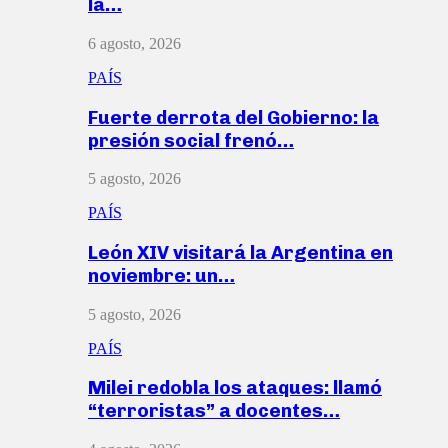
la…
6 agosto, 2026
PAÍS
Fuerte derrota del Gobierno: la
presión social frenó…
5 agosto, 2026
PAÍS
León XIV visitará la Argentina en
noviembre: un…
5 agosto, 2026
PAÍS
Milei redobla los ataques: llamó
“terroristas” a docentes…