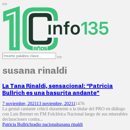
Search
for:
Primary
Menu
Search
Search
for:
susana rinaldi
La Tana Rinaldi, sensacional: “Patricia
Bullrich es una basurita andante”
7 noviembre, 2021
13 noviembre, 2021
1
1476
La genial cantante criticó duramente a la titular del PRO en diálogo
con Luis Bremer en FM Folclórica Nacional luego de sus miserables
declaraciones contra...
Patricia Bullrich
radio nacional
susana rinaldi