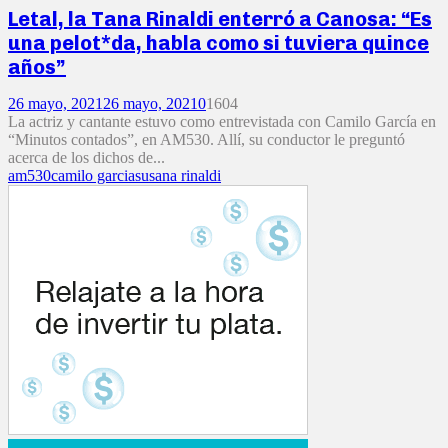
Letal, la Tana Rinaldi enterró a Canosa: “Es
una pelot*da, habla como si tuviera quince
años”
26 mayo, 2021
26 mayo, 2021
0
1604
La actriz y cantante estuvo como entrevistada con Camilo García en
“Minutos contados”, en AM530. Allí, su conductor le preguntó
acerca de los dichos de...
am530
camilo garcia
susana rinaldi