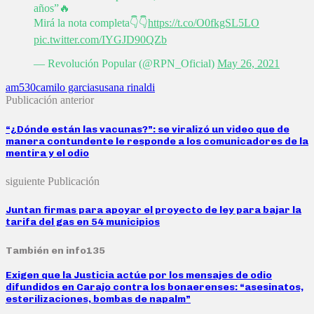
años”🔥
Mirá la nota completa👇👇
https://t.co/O0fkgSL5LO
pic.twitter.com/IYGJD90QZb
— Revolución Popular (@RPN_Oficial)
May 26, 2021
am530
camilo garcia
susana rinaldi
Publicación anterior
“¿Dónde están las vacunas?”: se viralizó un video que de
manera contundente le responde a los comunicadores de la
mentira y el odio
siguiente Publicación
Juntan firmas para apoyar el proyecto de ley para bajar la
tarifa del gas en 54 municipios
También en info135
Exigen que la Justicia actúe por los mensajes de odio
difundidos en Carajo contra los bonaerenses: “asesinatos,
esterilizaciones, bombas de napalm”