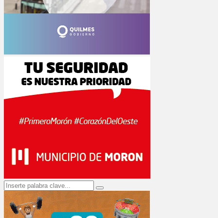
Search
Search
for: