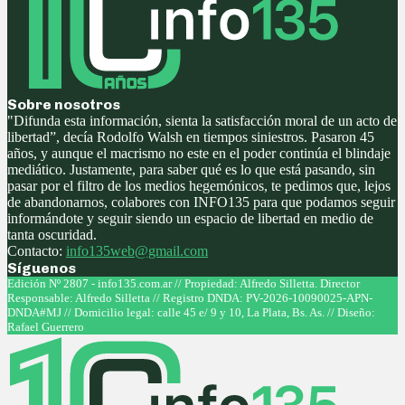
Sobre nosotros
"Difunda esta información, sienta la satisfacción moral de un acto de
libertad”, decía Rodolfo Walsh en tiempos siniestros. Pasaron 45
años, y aunque el macrismo no este en el poder continúa el blindaje
mediático. Justamente, para saber qué es lo que está pasando, sin
pasar por el filtro de los medios hegemónicos, te pedimos que, lejos
de abandonarnos, colabores con INFO135 para que podamos seguir
informándote y seguir siendo un espacio de libertad en medio de
tanta oscuridad.
Contacto:
info135web@gmail.com
Síguenos
Facebook
Twitter
Instagram
Youtube
Edición Nº 2807 - info135.com.ar // Propiedad: Alfredo Silletta. Director
Responsable: Alfredo Silletta // Registro DNDA: PV-2026-10090025-APN-
DNDA#MJ // Domicilio legal: calle 45 e/ 9 y 10, La Plata, Bs. As. // Diseño:
Rafael Guerrero