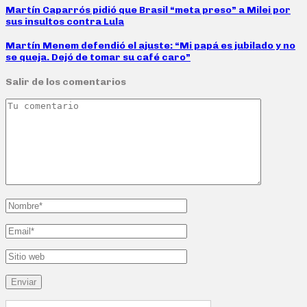
Martín Caparrós pidió que Brasil “meta preso” a Milei por
sus insultos contra Lula
Martín Menem defendió el ajuste: “Mi papá es jubilado y no
se queja. Dejó de tomar su café caro”
Salir de los comentarios