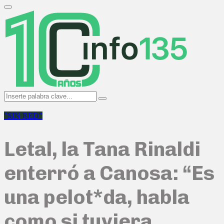
Search
for:
Primary
Menu
Search
Search
for:
"SIN RED"
Letal, la Tana Rinaldi
enterró a Canosa: “Es
una pelot*da, habla
como si tuviera