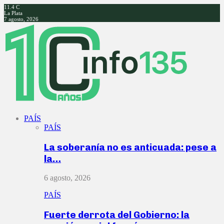
11.4
C
La Plata
7 agosto, 2026
Facebook
Twitter
Instagram
Youtube
PAÍS
PAÍS
La soberanía no es anticuada: pese a
la…
6 agosto, 2026
PAÍS
Fuerte derrota del Gobierno: la