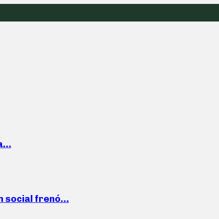
la…
n social frenó…