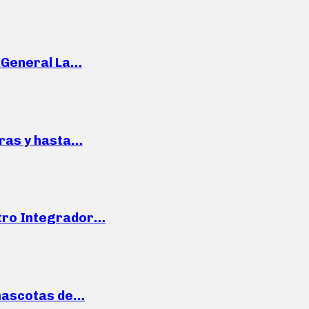
e General La…
pras y hasta…
ntro Integrador…
mascotas de…