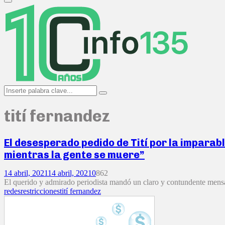
Primary
Menu
Search
Search
for:
tití fernandez
El desesperado pedido de Tití por la imparabl
mientras la gente se muere”
14 abril, 2021
14 abril, 2021
0
862
El querido y admirado periodista mandó un claro y contundente mensaje
redes
restricciones
tití fernandez