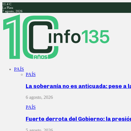
11.4
C
La Plata
7 agosto, 2026
Facebook
Twitter
Instagram
Youtube
PAÍS
PAÍS
La soberanía no es anticuada: pese a 
6 agosto, 2026
PAÍS
Fuerte derrota del Gobierno: la presió
5 agosto, 2026