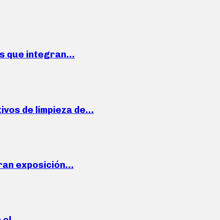
ses que integran…
ivos de limpieza de…
ran exposición…
n el…