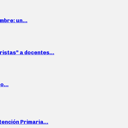
iembre: un…
roristas” a docentes…
cto…
Atención Primaria…