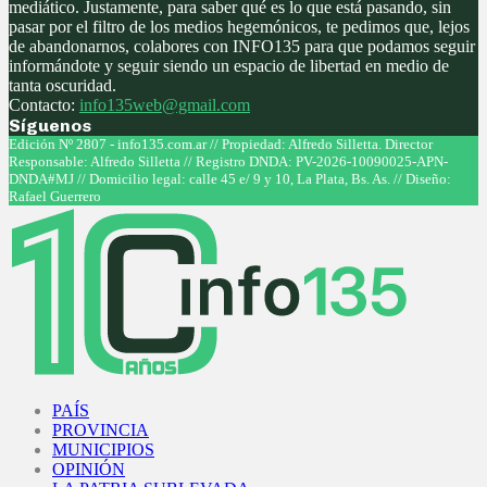
mediático. Justamente, para saber qué es lo que está pasando, sin
pasar por el filtro de los medios hegemónicos, te pedimos que, lejos
de abandonarnos, colabores con INFO135 para que podamos seguir
informándote y seguir siendo un espacio de libertad en medio de
tanta oscuridad.
Contacto:
info135web@gmail.com
Síguenos
Facebook
Twitter
Instagram
Youtube
Edición Nº 2807 - info135.com.ar // Propiedad: Alfredo Silletta. Director
Responsable: Alfredo Silletta // Registro DNDA: PV-2026-10090025-APN-
DNDA#MJ // Domicilio legal: calle 45 e/ 9 y 10, La Plata, Bs. As. // Diseño:
Rafael Guerrero
Facebook
Twitter
Instagram
Youtube
PAÍS
PROVINCIA
MUNICIPIOS
OPINIÓN