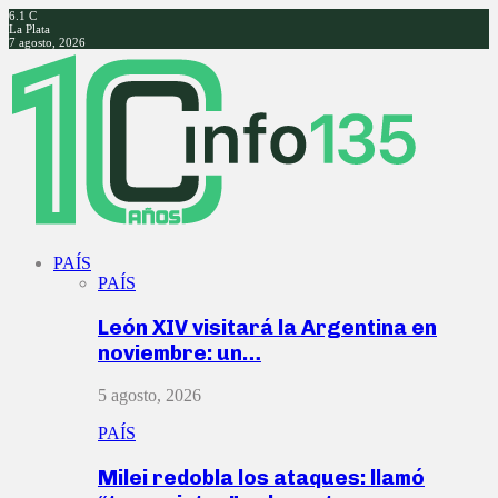
6.1
C
La Plata
7 agosto, 2026
Facebook
Twitter
Instagram
Youtube
PAÍS
PAÍS
León XIV visitará la Argentina en
noviembre: un…
5 agosto, 2026
PAÍS
Milei redobla los ataques: llamó