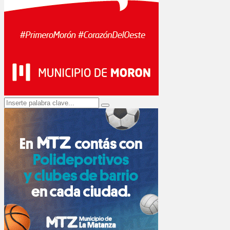
Search
Search
for: