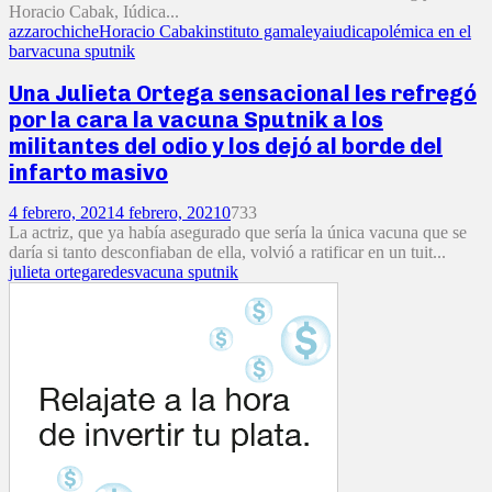
Horacio Cabak, Iúdica...
azzaro
chiche
Horacio Cabak
instituto gamaleya
iudica
polémica en el
bar
vacuna sputnik
Una Julieta Ortega sensacional les refregó
por la cara la vacuna Sputnik a los
militantes del odio y los dejó al borde del
infarto masivo
4 febrero, 2021
4 febrero, 2021
0
733
La actriz, que ya había asegurado que sería la única vacuna que se
daría si tanto desconfiaban de ella, volvió a ratificar en un tuit...
julieta ortega
redes
vacuna sputnik