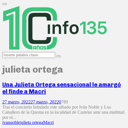
Search
for:
Primary
Menu
Search
Search
for:
julieta ortega
Una Julieta Ortega sensacional le amargó
el finde a Macri
27 marzo, 2022
27 marzo, 2022
0
789
Tras el concierto brindado este sábado por Iván Noble y Los
Caballero de la Quema en la localidad de Castelar ante una multitud
por el...
ivannoble
julieta ortega
Macri