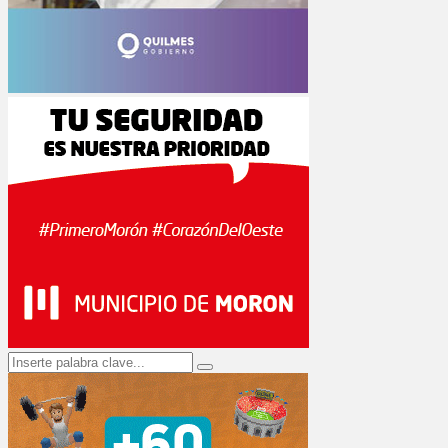
Search
Search
for: