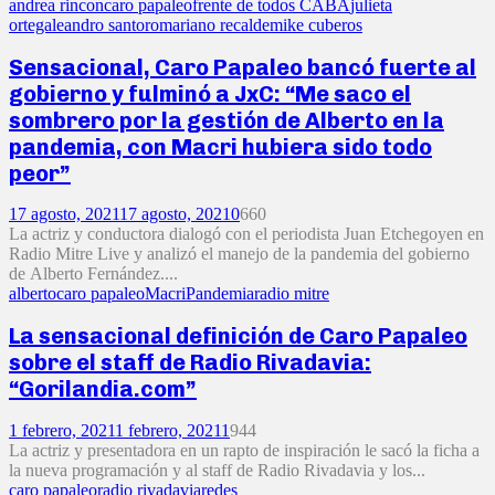
andrea rincon
caro papaleo
frente de todos CABA
julieta
ortega
leandro santoro
mariano recalde
mike cuberos
Sensacional, Caro Papaleo bancó fuerte al
gobierno y fulminó a JxC: “Me saco el
sombrero por la gestión de Alberto en la
pandemia, con Macri hubiera sido todo
peor”
17 agosto, 2021
17 agosto, 2021
0
660
La actriz y conductora dialogó con el periodista Juan Etchegoyen en
Radio Mitre Live y analizó el manejo de la pandemia del gobierno
de Alberto Fernández....
alberto
caro papaleo
Macri
Pandemia
radio mitre
La sensacional definición de Caro Papaleo
sobre el staff de Radio Rivadavia:
“Gorilandia.com”
1 febrero, 2021
1 febrero, 2021
1
944
La actriz y presentadora en un rapto de inspiración le sacó la ficha a
la nueva programación y al staff de Radio Rivadavia y los...
caro papaleo
radio rivadavia
redes