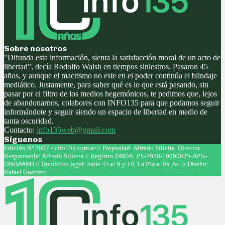
Sobre nosotros
"Difunda esta información, sienta la satisfacción moral de un acto de
libertad”, decía Rodolfo Walsh en tiempos siniestros. Pasaron 45
años, y aunque el macrismo no este en el poder continúa el blindaje
mediático. Justamente, para saber qué es lo que está pasando, sin
pasar por el filtro de los medios hegemónicos, te pedimos que, lejos
de abandonarnos, colabores con INFO135 para que podamos seguir
informándote y seguir siendo un espacio de libertad en medio de
tanta oscuridad.
Contacto:
info135web@gmail.com
Síguenos
Facebook
Twitter
Instagram
Youtube
Edición Nº 2807 - info135.com.ar // Propiedad: Alfredo Silletta. Director
Responsable: Alfredo Silletta // Registro DNDA: PV-2026-10090025-APN-
DNDA#MJ // Domicilio legal: calle 45 e/ 9 y 10, La Plata, Bs. As. // Diseño:
Rafael Guerrero