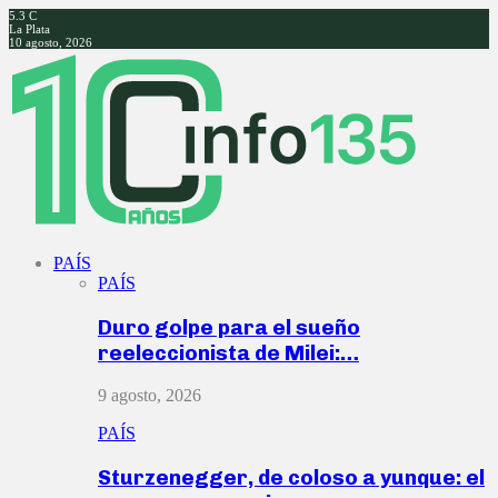
5.3
C
La Plata
10 agosto, 2026
Facebook
Twitter
Instagram
Youtube
PAÍS
PAÍS
Duro golpe para el sueño
reeleccionista de Milei:…
9 agosto, 2026
PAÍS
Sturzenegger, de coloso a yunque: el