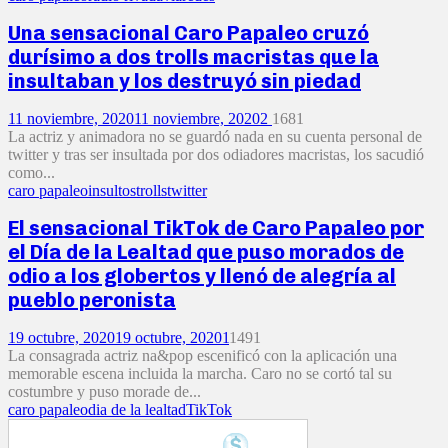
Una sensacional Caro Papaleo cruzó
durísimo a dos trolls macristas que la
insultaban y los destruyó sin piedad
11 noviembre, 2020
11 noviembre, 2020
2
1681
La actriz y animadora no se guardó nada en su cuenta personal de
twitter y tras ser insultada por dos odiadores macristas, los sacudió
como...
caro papaleo
insultos
trolls
twitter
El sensacional TikTok de Caro Papaleo por
el Día de la Lealtad que puso morados de
odio a los globertos y llenó de alegría al
pueblo peronista
19 octubre, 2020
19 octubre, 2020
1
1491
La consagrada actriz na&pop escenificó con la aplicación una
memorable escena incluida la marcha. Caro no se cortó tal su
costumbre y puso morade de...
caro papaleo
dia de la lealtad
TikTok