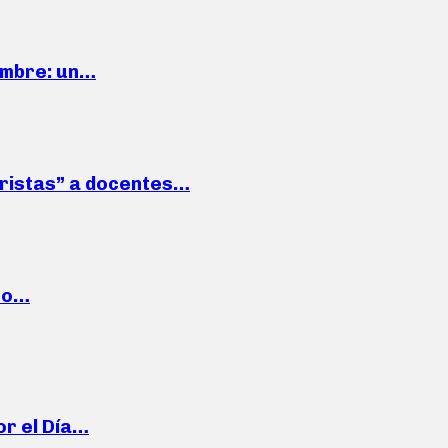
iembre: un…
roristas” a docentes…
cto…
or el Día…