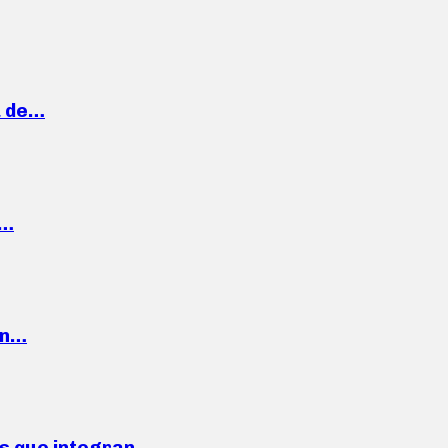
a de…
,…
ón…
ses que integran…