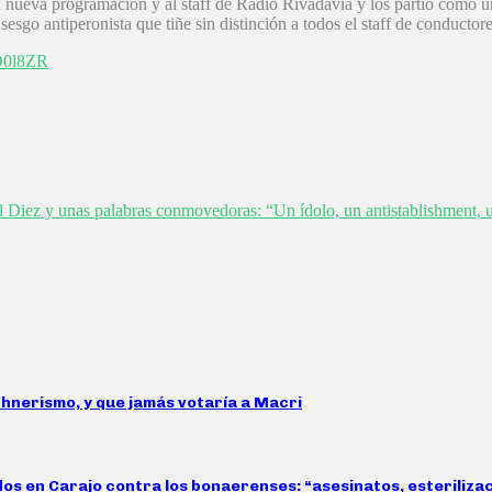
a la nueva programación y al staff de Radio Rivadavia y los partió como
sgo antiperonista que tiñe sin distinción a todos el staff de conductore
bO0l8ZR
 Diez y unas palabras conmovedoras: “Un ídolo, un antistablishment, 
rchnerismo, y que jamás votaría a Macri
idos en Carajo contra los bonaerenses: “asesinatos, esteriliz