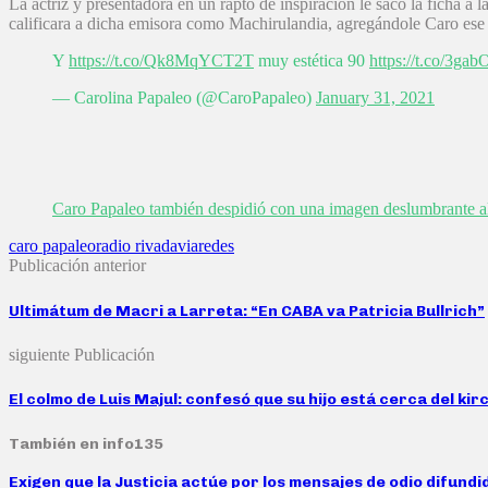
La actriz y presentadora en un rapto de inspiración le sacó la ficha 
calificara a dicha emisora como Machirulandia, agregándole Caro ese se
Y
https://t.co/Qk8MqYCT2T
muy estética 90
https://t.co/3ga
— Carolina Papaleo (@CaroPapaleo)
January 31, 2021
Caro Papaleo también despidió con una imagen deslumbrante al
caro papaleo
radio rivadavia
redes
Publicación anterior
Ultimátum de Macri a Larreta: “En CABA va Patricia Bullrich”
siguiente Publicación
El colmo de Luis Majul: confesó que su hijo está cerca del ki
También en info135
Exigen que la Justicia actúe por los mensajes de odio difund