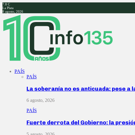
7.8
C
La Plata
8 agosto, 2026
Facebook
Twitter
Instagram
Youtube
PAÍS
PAÍS
La soberanía no es anticuada: pese a 
6 agosto, 2026
PAÍS
Fuerte derrota del Gobierno: la presió
5 agosto, 2026