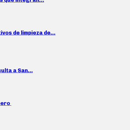
ivos de limpieza de…
culta a San…
mero