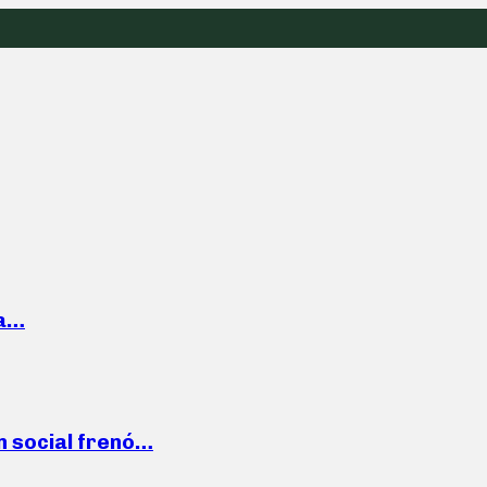
la…
n social frenó…