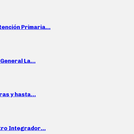
Atención Primaria…
e General La…
pras y hasta…
ntro Integrador…