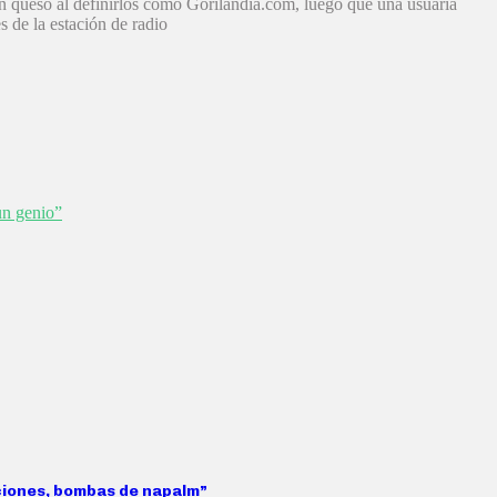
 un queso al definirlos como Gorilandia.com, luego que una usuaria
s de la estación de radio
un genio”
aciones, bombas de napalm”