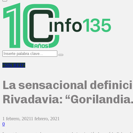
Primary
Menu
Search
Search
for:
"SIN RED"
La sensacional definic
Rivadavia: “Gorilandi
1 febrero, 2021
1 febrero, 2021
0