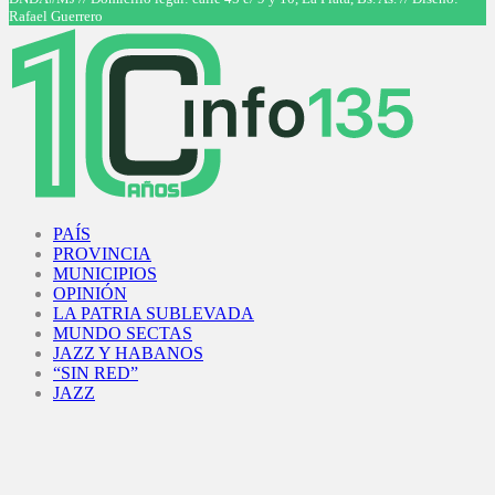
Rafael Guerrero
Facebook
Twitter
Instagram
Youtube
PAÍS
PROVINCIA
MUNICIPIOS
OPINIÓN
LA PATRIA SUBLEVADA
MUNDO SECTAS
JAZZ Y HABANOS
“SIN RED”
JAZZ