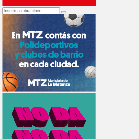
Search
Search
for: