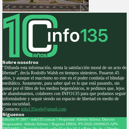
Sobre nosotros
"Difunda esta información, sienta la satisfacción moral de un acto de
libertad”, decía Rodolfo Walsh en tiempos siniestros. Pasaron 45
años, y aunque el macrismo no este en el poder continúa el blindaje
mediático. Justamente, para saber qué es lo que está pasando, sin
pasar por el filtro de los medios hegemónicos, te pedimos que, lejos
de abandonarnos, colabores con INFO135 para que podamos seguir
informándote y seguir siendo un espacio de libertad en medio de
tanta oscuridad.
Contacto:
info135web@gmail.com
Síguenos
Facebook
Twitter
Instagram
Youtube
Edición Nº 2807 - info135.com.ar // Propiedad: Alfredo Silletta. Director
Responsable: Alfredo Silletta // Registro DNDA: PV-2026-10090025-APN-
DNDA#MJ // Domicilio legal: calle 45 e/ 9 y 10, La Plata, Bs. As. // Diseño: