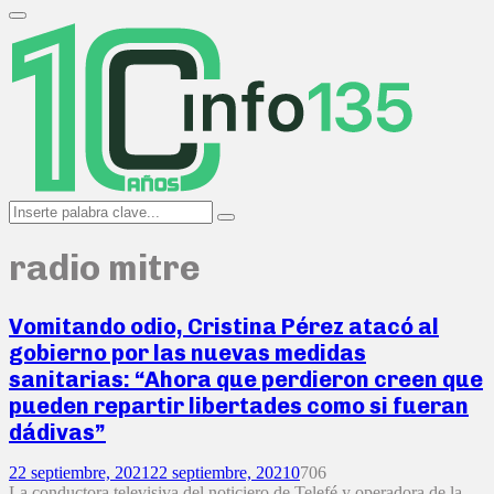
Search
for:
Primary
Menu
Search
Search
for:
radio mitre
Vomitando odio, Cristina Pérez atacó al
gobierno por las nuevas medidas
sanitarias: “Ahora que perdieron creen que
pueden repartir libertades como si fueran
dádivas”
22 septiembre, 2021
22 septiembre, 2021
0
706
La conductora televisiva del noticiero de Telefé y operadora de la