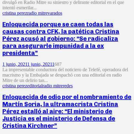
divulgó en Radio Mitre su siniestro y delirante editorial en el que
intentó esmerilar...
cristina perez
radio mitre
varados
Enloquecida porque se caen todas las
causas contra CFK, la patética Cristina
Pérez acusó al gobierno: “Se radicaliza
para asegurarle impunidad a la ex
presidenta”
1 junio, 2021
1 junio, 2021
1
687
La impresentable conductora del noticiero de Telefé, operadora del
macrismo y la Embajada se despachó con una editorial en radio
Mitre de un delirio tan...
cristina perez
editorial
radio mitre
redes
Enloquecida de odio por el nombramiento de
Martín Soria, la ultramacrista Cristina
Pérez estalló al aire: “El ministerio de
Justicia es el ministerio de Defensa de
Cristina Kirchner”