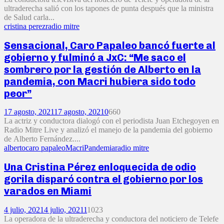
ultraderecha salió con los tapones de punta después que la ministra
de Salud carla...
cristina perez
radio mitre
Sensacional, Caro Papaleo bancó fuerte al
gobierno y fulminó a JxC: “Me saco el
sombrero por la gestión de Alberto en la
pandemia, con Macri hubiera sido todo
peor”
17 agosto, 2021
17 agosto, 2021
0
660
La actriz y conductora dialogó con el periodista Juan Etchegoyen en
Radio Mitre Live y analizó el manejo de la pandemia del gobierno
de Alberto Fernández....
alberto
caro papaleo
Macri
Pandemia
radio mitre
Una Cristina Pérez enloquecida de odio
gorila disparó contra el gobierno por los
varados en Miami
4 julio, 2021
4 julio, 2021
1
1023
La operadora de la ultraderecha y conductora del noticiero de Telefe