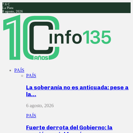
7.6
C
La Plata
8 agosto, 2026
Facebook
Twitter
Instagram
Youtube
PAÍS
PAÍS
La soberanía no es anticuada: pese a
la…
6 agosto, 2026
PAÍS
Fuerte derrota del Gobierno: la