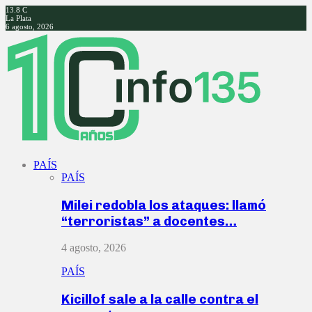
13.8
C
La Plata
6 agosto, 2026
Facebook
Twitter
Instagram
Youtube
PAÍS
PAÍS
Milei redobla los ataques: llamó
“terroristas” a docentes…
4 agosto, 2026
PAÍS
Kicillof sale a la calle contra el