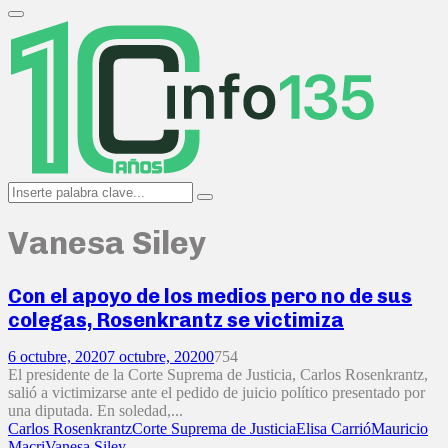
Search
for:
Primary
Menu
Search
Search
for:
Vanesa Siley
Con el apoyo de los medios pero no de sus
colegas, Rosenkrantz se victimiza
6 octubre, 2020
7 octubre, 2020
0
754
El presidente de la Corte Suprema de Justicia, Carlos Rosenkrantz,
salió a victimizarse ante el pedido de juicio político presentado por
una diputada. En soledad,...
Carlos Rosenkrantz
Corte Suprema de Justicia
Elisa Carrió
Mauricio
Macri
Vanesa Siley