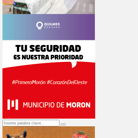
Search
Search
for: