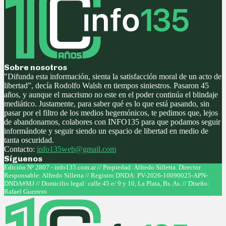
Sobre nosotros
"Difunda esta información, sienta la satisfacción moral de un acto de
libertad”, decía Rodolfo Walsh en tiempos siniestros. Pasaron 45
años, y aunque el macrismo no este en el poder continúa el blindaje
mediático. Justamente, para saber qué es lo que está pasando, sin
pasar por el filtro de los medios hegemónicos, te pedimos que, lejos
de abandonarnos, colabores con INFO135 para que podamos seguir
informándote y seguir siendo un espacio de libertad en medio de
tanta oscuridad.
Contacto:
info135web@gmail.com
Síguenos
Facebook
Twitter
Instagram
Youtube
Edición Nº 2807 - info135.com.ar // Propiedad: Alfredo Silletta. Director
Responsable: Alfredo Silletta // Registro DNDA: PV-2026-10090025-APN-
DNDA#MJ // Domicilio legal: calle 45 e/ 9 y 10, La Plata, Bs. As. // Diseño:
Rafael Guerrero