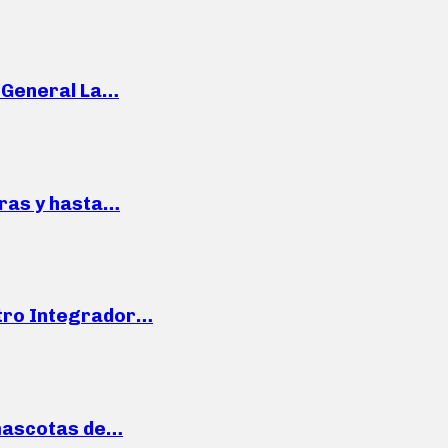
e General La…
pras y hasta…
ntro Integrador…
mascotas de…