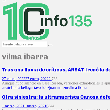
Primary
Menu
Search
Search
for:
vilma ibarra
Tras una lluvia de críticas, ARSAT frenó la 
27 enero, 2022
27 enero, 2022
2
733
Aunque hubo silencio en Casa Rosada, versiones extraoficiales le ap
arsat
claudia bello
gustavo beliz
juan manzur
vilma ibarra
Otra siniestra: la ultramacrista Canosa defe
1 marzo, 2021
1 marzo, 2021
0
844