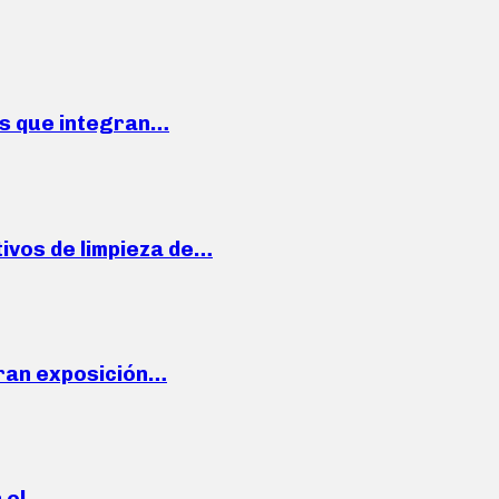
ses que integran…
ivos de limpieza de…
ran exposición…
n el…