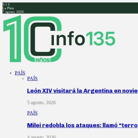
6.1
C
La Plata
7 agosto, 2026
Facebook
Twitter
Instagram
Youtube
PAÍS
PAÍS
León XIV visitará la Argentina en nov
5 agosto, 2026
PAÍS
Milei redobla los ataques: llamó “ter
4 agosto, 2026