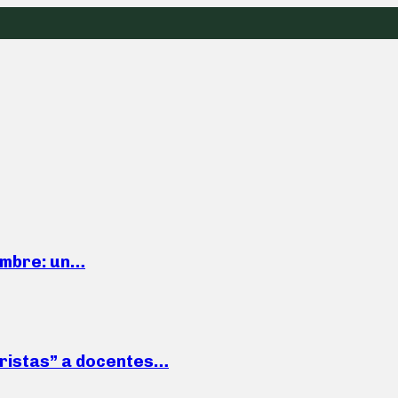
iembre: un…
roristas” a docentes…