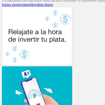
La operadora del macrismo salió sacada a defender la repudiable insta
bolsas mortuorias
redes
vilma ibarra