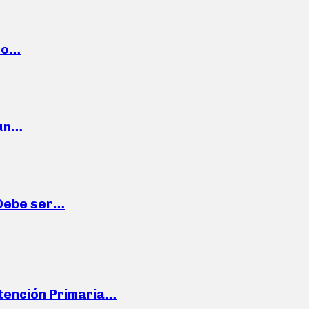
cto…
 un…
“Debe ser…
Atención Primaria…