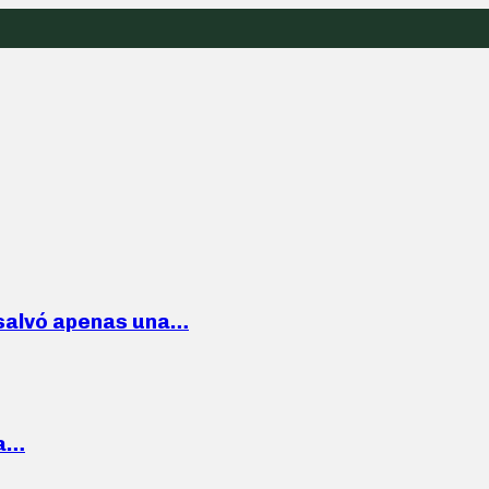
 salvó apenas una…
la…