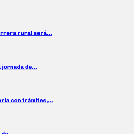
arrera rural será…
a jornada de…
aria con trámites,…
a de…