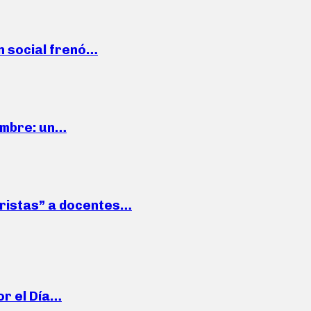
n social frenó…
iembre: un…
roristas” a docentes…
or el Día…