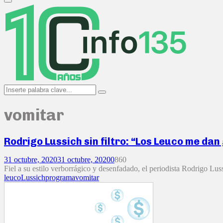
Primary
Menu
Search
Search
for:
vomitar
Rodrigo Lussich sin filtro: “Los Leuco me da
31 octubre, 2020
31 octubre, 2020
0
860
Fiel a su estilo verborrágico y desenfadado, el periodista Rodrigo Lus
leuco
Lussich
programa
vomitar