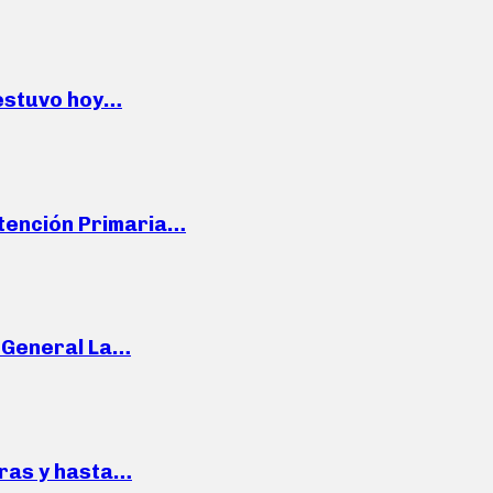
 estuvo hoy…
Atención Primaria…
e General La…
pras y hasta…