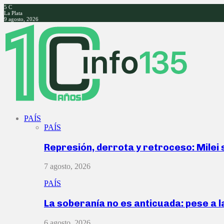
5
C
La Plata
9 agosto, 2026
Facebook
Twitter
Instagram
Youtube
PAÍS
PAÍS
Represión, derrota y retroceso: Milei
7 agosto, 2026
PAÍS
La soberanía no es anticuada: pese a 
6 agosto, 2026