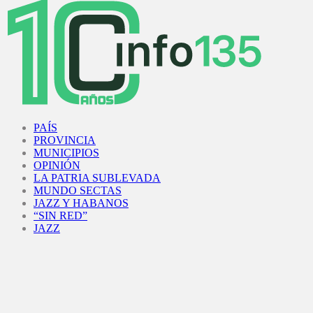
Facebook
Twitter
Instagram
Youtube
PAÍS
PROVINCIA
MUNICIPIOS
OPINIÓN
LA PATRIA SUBLEVADA
MUNDO SECTAS
JAZZ Y HABANOS
“SIN RED”
JAZZ