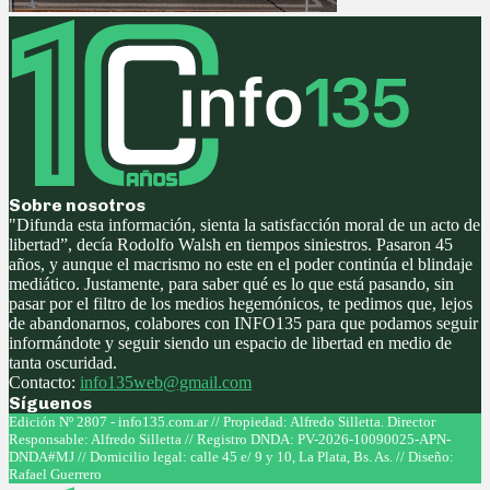
Sobre nosotros
"Difunda esta información, sienta la satisfacción moral de un acto de
libertad”, decía Rodolfo Walsh en tiempos siniestros. Pasaron 45
años, y aunque el macrismo no este en el poder continúa el blindaje
mediático. Justamente, para saber qué es lo que está pasando, sin
pasar por el filtro de los medios hegemónicos, te pedimos que, lejos
de abandonarnos, colabores con INFO135 para que podamos seguir
informándote y seguir siendo un espacio de libertad en medio de
tanta oscuridad.
Contacto:
info135web@gmail.com
Síguenos
Facebook
Twitter
Instagram
Youtube
Edición Nº 2807 - info135.com.ar // Propiedad: Alfredo Silletta. Director
Responsable: Alfredo Silletta // Registro DNDA: PV-2026-10090025-APN-
DNDA#MJ // Domicilio legal: calle 45 e/ 9 y 10, La Plata, Bs. As. // Diseño:
Rafael Guerrero