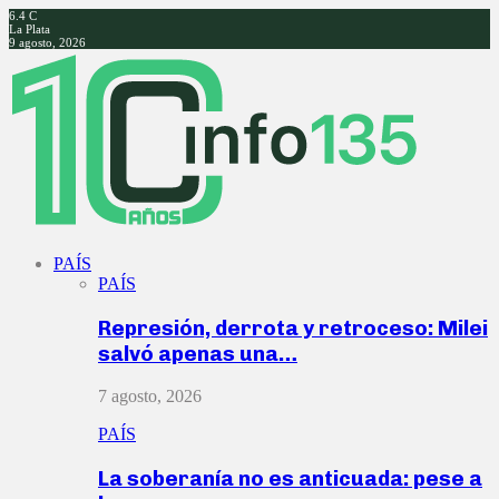
6.4
C
La Plata
9 agosto, 2026
Facebook
Twitter
Instagram
Youtube
PAÍS
PAÍS
Represión, derrota y retroceso: Milei
salvó apenas una…
7 agosto, 2026
PAÍS
La soberanía no es anticuada: pese a