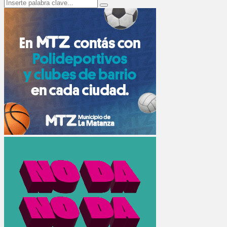
Search
Search
for: