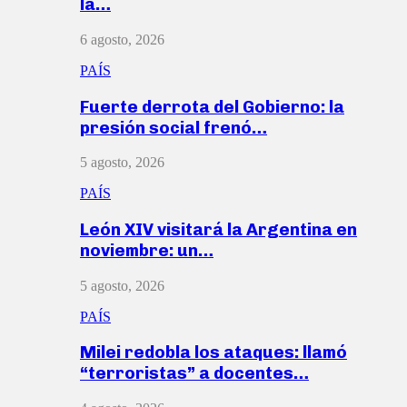
la…
6 agosto, 2026
PAÍS
Fuerte derrota del Gobierno: la
presión social frenó…
5 agosto, 2026
PAÍS
León XIV visitará la Argentina en
noviembre: un…
5 agosto, 2026
PAÍS
Milei redobla los ataques: llamó
“terroristas” a docentes…