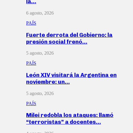
la…
6 agosto, 2026
PAÍS
Fuerte derrota del Gobierno: la
presión social frenó…
5 agosto, 2026
PAÍS
León XIV visitará la Argentina en
noviembre: un…
5 agosto, 2026
PAÍS
Milei redobla los ataques: llamó
“terroristas” a docentes…