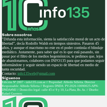
Sobre nosotros
"Difunda esta información, sienta la satisfacción moral de un acto de
libertad”, decía Rodolfo Walsh en tiempos siniestros. Pasaron 45
años, y aunque el macrismo no este en el poder continúa el blindaje
mediático. Justamente, para saber qué es lo que está pasando, sin
pasar por el filtro de los medios hegemónicos, te pedimos que, lejos
de abandonarnos, colabores con INFO135 para que podamos seguir
informándote y seguir siendo un espacio de libertad en medio de
tanta oscuridad.
Contacto:
info135web@gmail.com
Síguenos
Facebook
Twitter
Instagram
Youtube
Edición Nº 2807 - info135.com.ar // Propiedad: Alfredo Silletta. Director
Responsable: Alfredo Silletta // Registro DNDA: PV-2026-10090025-APN-
DNDA#MJ // Domicilio legal: calle 45 e/ 9 y 10, La Plata, Bs. As. // Diseño:
Rafael Guerrero