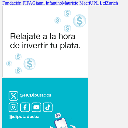
Fundación FIFA
Gianni Infantino
Mauricio Macri
UPL Ltd
Zurich