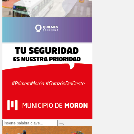
Search
Search
for: