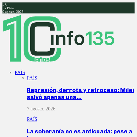
5
C
La Plata
9 agosto, 2026
Facebook
Twitter
Instagram
Youtube
PAÍS
PAÍS
Represión, derrota y retroceso: Milei
salvó apenas una…
7 agosto, 2026
PAÍS
La soberanía no es anticuada: pese a