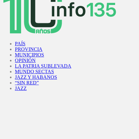
Facebook
Twitter
Instagram
Youtube
PAÍS
PROVINCIA
MUNICIPIOS
OPINIÓN
LA PATRIA SUBLEVADA
MUNDO SECTAS
JAZZ Y HABANOS
“SIN RED”
JAZZ