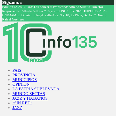
Síguenos
Facebook
Twitter
Instagram
Youtube
Edición Nº 2807 - info135.com.ar // Propiedad: Alfredo Silletta. Director
Responsable: Alfredo Silletta // Registro DNDA: PV-2026-10090025-APN-
DNDA#MJ // Domicilio legal: calle 45 e/ 9 y 10, La Plata, Bs. As. // Diseño:
Rafael Guerrero
Facebook
Twitter
Instagram
Youtube
PAÍS
PROVINCIA
MUNICIPIOS
OPINIÓN
LA PATRIA SUBLEVADA
MUNDO SECTAS
JAZZ Y HABANOS
“SIN RED”
JAZZ