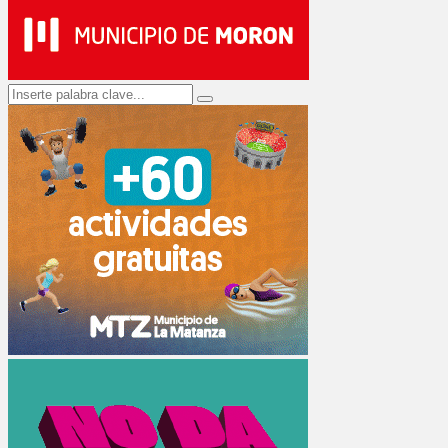
Search
Search
for: