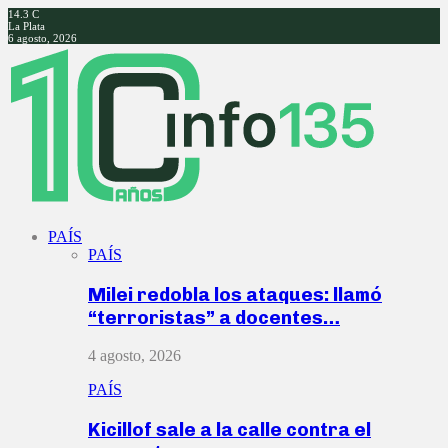
14.3
C
La Plata
6 agosto, 2026
Facebook
Twitter
Instagram
Youtube
PAÍS
PAÍS
Milei redobla los ataques: llamó
“terroristas” a docentes…
4 agosto, 2026
PAÍS
Kicillof sale a la calle contra el