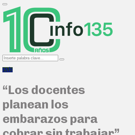
Search
for:
Primary
Menu
Search
Search
for:
PAÍS
“Los docentes
planean los
embarazos para
cobrar sin trabajar”