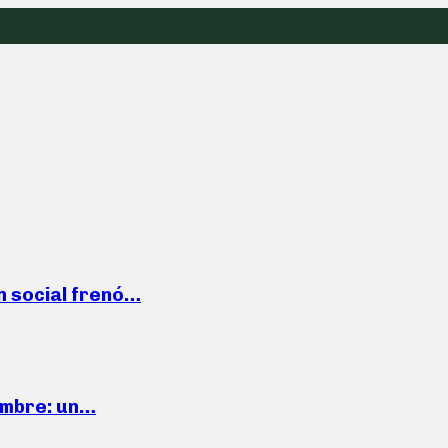
n social frenó…
iembre: un…