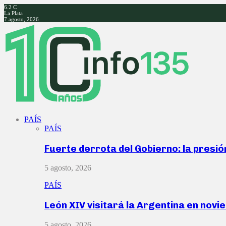
6.2
C
La Plata
7 agosto, 2026
Facebook
Twitter
Instagram
Youtube
PAÍS
PAÍS
Fuerte derrota del Gobierno: la presió
5 agosto, 2026
PAÍS
León XIV visitará la Argentina en nov
5 agosto, 2026