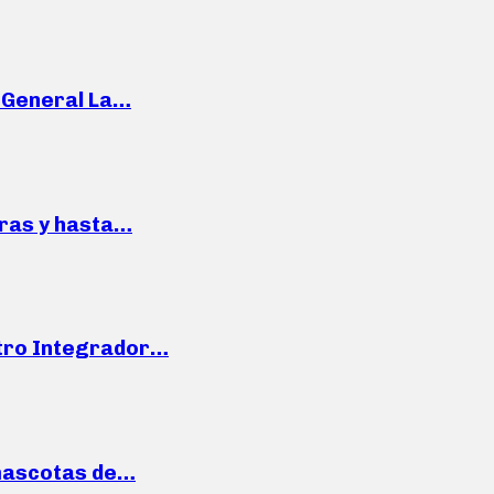
e General La…
pras y hasta…
ntro Integrador…
mascotas de…