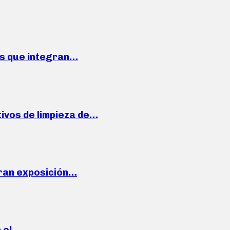
ses que integran…
ivos de limpieza de…
ran exposición…
n el…