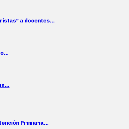
roristas” a docentes…
cto…
 un…
Atención Primaria…