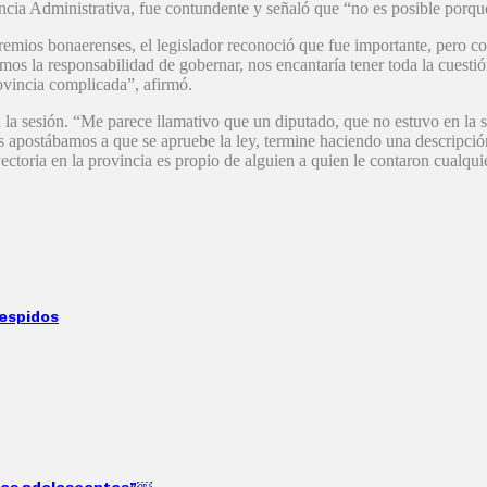
cia Administrativa, fue contundente y señaló que “no es posible porqu
remios bonaerenses, el legislador reconoció que fue importante, pero co
s la responsabilidad de gobernar, nos encantaría tener toda la cuestión
vincia complicada”, afirmó.
n la sesión. “Me parece llamativo que un diputado, que no estuvo en la s
 apostábamos a que se apruebe la ley, termine haciendo una descripción
ctoria en la provincia es propio de alguien a quien le contaron cualquie
despidos