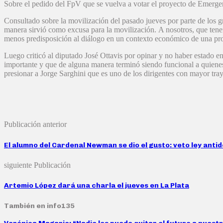
Sobre el pedido del FpV que se vuelva a votar el proyecto de Emergen
Consultado sobre la movilización del pasado jueves por parte de los g
manera sirvió como excusa para la movilización. A nosotros, que tenemo
menos predisposición al diálogo en un contexto económico de una pro
Luego criticó al diputado José Ottavis por opinar y no haber estado e
importante y que de alguna manera terminó siendo funcional a quienes
presionar a Jorge Sarghini que es uno de los dirigentes con mayor traye
Publicación anterior
El alumno del Cardenal Newman se dio el gusto: veto ley anti
siguiente Publicación
Artemio López dará una charla el jueves en La Plata
También en info135