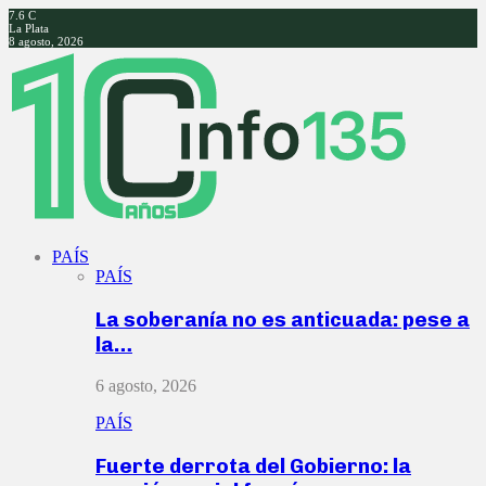
7.6
C
La Plata
8 agosto, 2026
Facebook
Twitter
Instagram
Youtube
PAÍS
PAÍS
La soberanía no es anticuada: pese a
la…
6 agosto, 2026
PAÍS
Fuerte derrota del Gobierno: la