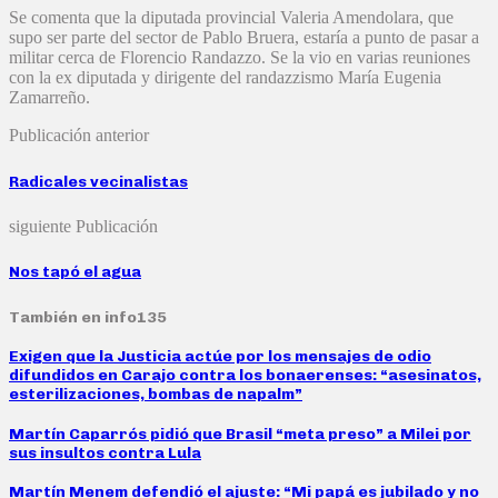
Se comenta que la diputada provincial Valeria Amendolara, que
supo ser parte del sector de Pablo Bruera, estaría a punto de pasar a
militar cerca de Florencio Randazzo. Se la vio en varias reuniones
con la ex diputada y dirigente del randazzismo María Eugenia
Zamarreño.
Publicación anterior
Radicales vecinalistas
siguiente Publicación
Nos tapó el agua
También en info135
Exigen que la Justicia actúe por los mensajes de odio
difundidos en Carajo contra los bonaerenses: “asesinatos,
esterilizaciones, bombas de napalm”
Martín Caparrós pidió que Brasil “meta preso” a Milei por
sus insultos contra Lula
Martín Menem defendió el ajuste: “Mi papá es jubilado y no