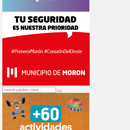
Search
Search
for: