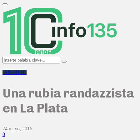
Search
for:
Primary
Menu
Search
Search
for:
"SIN RED"
Una rubia randazzista
en La Plata
24 mayo, 2016
0