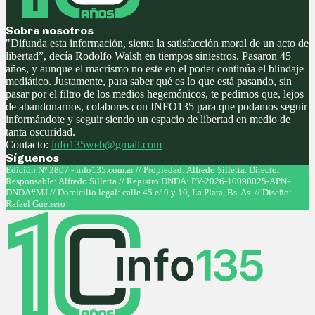
Sobre nosotros
"Difunda esta información, sienta la satisfacción moral de un acto de
libertad”, decía Rodolfo Walsh en tiempos siniestros. Pasaron 45
años, y aunque el macrismo no este en el poder continúa el blindaje
mediático. Justamente, para saber qué es lo que está pasando, sin
pasar por el filtro de los medios hegemónicos, te pedimos que, lejos
de abandonarnos, colabores con INFO135 para que podamos seguir
informándote y seguir siendo un espacio de libertad en medio de
tanta oscuridad.
Contacto:
info135web@gmail.com
Síguenos
Facebook
Twitter
Instagram
Youtube
Edición Nº 2807 - info135.com.ar // Propiedad: Alfredo Silletta. Director
Responsable: Alfredo Silletta // Registro DNDA: PV-2026-10090025-APN-
DNDA#MJ // Domicilio legal: calle 45 e/ 9 y 10, La Plata, Bs. As. // Diseño:
Rafael Guerrero