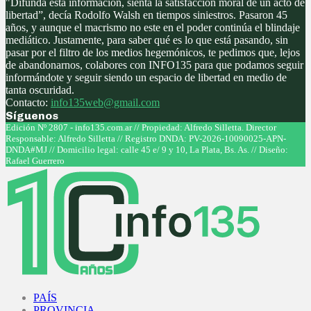
"Difunda esta información, sienta la satisfacción moral de un acto de
libertad”, decía Rodolfo Walsh en tiempos siniestros. Pasaron 45
años, y aunque el macrismo no este en el poder continúa el blindaje
mediático. Justamente, para saber qué es lo que está pasando, sin
pasar por el filtro de los medios hegemónicos, te pedimos que, lejos
de abandonarnos, colabores con INFO135 para que podamos seguir
informándote y seguir siendo un espacio de libertad en medio de
tanta oscuridad.
Contacto:
info135web@gmail.com
Síguenos
Facebook
Twitter
Instagram
Youtube
Edición Nº 2807 - info135.com.ar // Propiedad: Alfredo Silletta. Director
Responsable: Alfredo Silletta // Registro DNDA: PV-2026-10090025-APN-
DNDA#MJ // Domicilio legal: calle 45 e/ 9 y 10, La Plata, Bs. As. // Diseño:
Rafael Guerrero
Facebook
Twitter
Instagram
Youtube
PAÍS
PROVINCIA