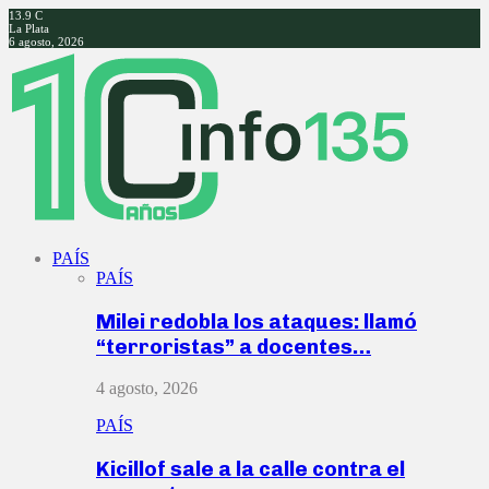
13.9
C
La Plata
6 agosto, 2026
Facebook
Twitter
Instagram
Youtube
PAÍS
PAÍS
Milei redobla los ataques: llamó
“terroristas” a docentes…
4 agosto, 2026
PAÍS
Kicillof sale a la calle contra el