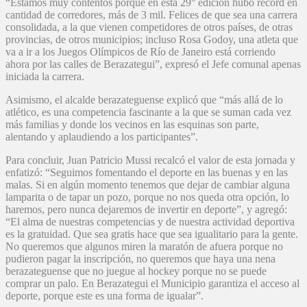
“Estamos muy contentos porque en esta 29° edición hubo record en
cantidad de corredores, más de 3 mil. Felices de que sea una carrera
consolidada, a la que vienen competidores de otros países, de otras
provincias, de otros municipios; incluso Rosa Godoy, una atleta que
va a ir a los Juegos Olímpicos de Río de Janeiro está corriendo
ahora por las calles de Berazategui”, expresó el Jefe comunal apenas
iniciada la carrera.
Asimismo, el alcalde berazateguense explicó que “más allá de lo
atlético, es una competencia fascinante a la que se suman cada vez
más familias y donde los vecinos en las esquinas son parte,
alentando y aplaudiendo a los participantes”.
Para concluir, Juan Patricio Mussi recalcó el valor de esta jornada y
enfatizó: “Seguimos fomentando el deporte en las buenas y en las
malas. Si en algún momento tenemos que dejar de cambiar alguna
lamparita o de tapar un pozo, porque no nos queda otra opción, lo
haremos, pero nunca dejaremos de invertir en deporte”, y agregó:
“El alma de nuestras competencias y de nuestra actividad deportiva
es la gratuidad. Que sea gratis hace que sea igualitario para la gente.
No queremos que algunos miren la maratón de afuera porque no
pudieron pagar la inscripción, no queremos que haya una nena
berazateguense que no juegue al hockey porque no se puede
comprar un palo. En Berazategui el Municipio garantiza el acceso al
deporte, porque este es una forma de igualar”.