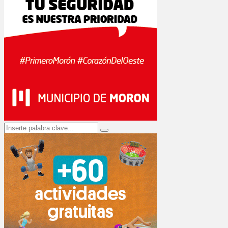
Search
Search
for: