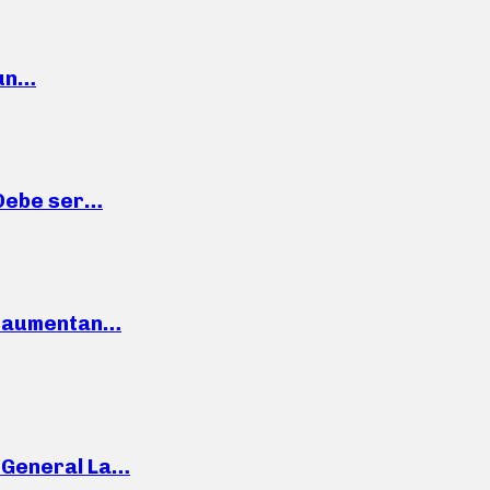
 un…
“Debe ser…
o: aumentan…
e General La…