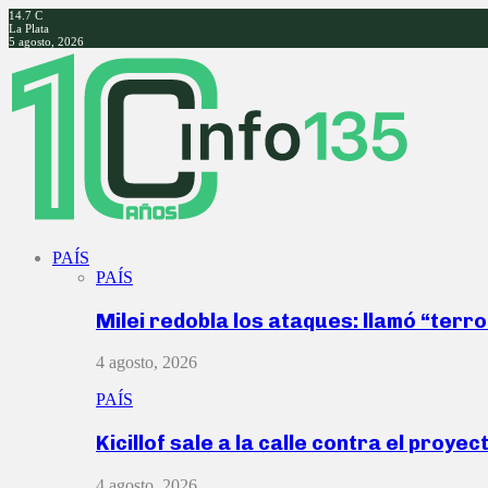
14.7
C
La Plata
5 agosto, 2026
Facebook
Twitter
Instagram
Youtube
PAÍS
PAÍS
Milei redobla los ataques: llamó “ter
4 agosto, 2026
PAÍS
Kicillof sale a la calle contra el proye
4 agosto, 2026