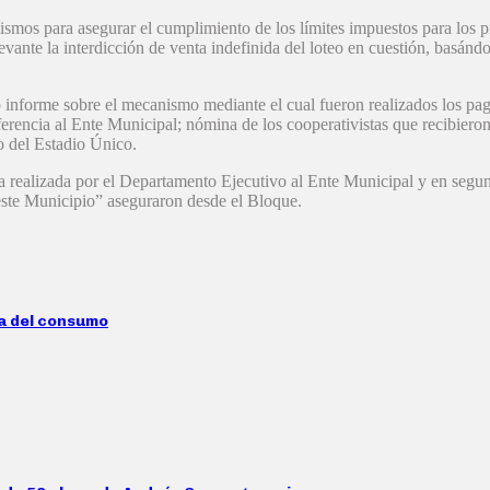
smos para asegurar el cumplimiento de los límites impuestos para los p
evante la interdicción de venta indefinida del loteo en cuestión, basán
o informe sobre el mecanismo mediante el cual fueron realizados los pag
sferencia al Ente Municipal; nómina de los cooperativistas que recibie
o del Estadio Único.
a realizada por el Departamento Ejecutivo al Ente Municipal y en segund
 este Municipio” aseguraron desde el Bloque.
da del consumo