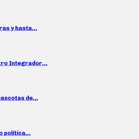
pras y hasta…
ntro Integrador…
mascotas de…
o política…