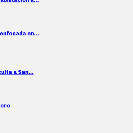
a enfocada en…
culta a San…
mero