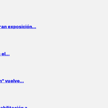
ran exposición…
n el…
wn” vuelve…
habilitación a…