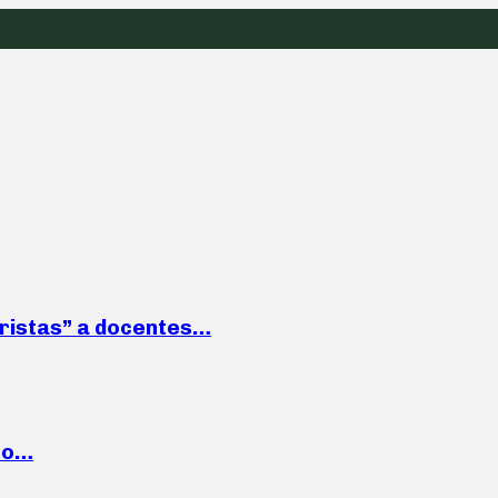
roristas” a docentes…
cto…