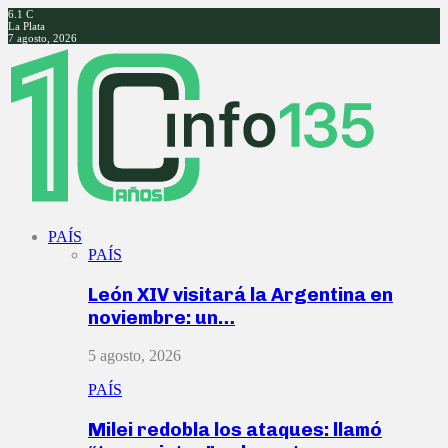
6.1
C
La Plata
7 agosto, 2026
Facebook
Twitter
Instagram
Youtube
PAÍS
PAÍS
León XIV visitará la Argentina en
noviembre: un…
5 agosto, 2026
PAÍS
Milei redobla los ataques: llamó