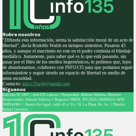
Sobre nosotros
"Difunda esta información, sienta la satisfacción moral de un acto de
libertad”, decía Rodolfo Walsh en tiempos siniestros. Pasaron 45
años, y aunque el macrismo no este en el poder continúa el blindaje
mediático. Justamente, para saber qué es lo que está pasando, sin
pasar por el filtro de los medios hegemónicos, te pedimos que, lejos
de abandonarnos, colabores con INFO135 para que podamos seguir
informándote y seguir siendo un espacio de libertad en medio de
tanta oscuridad.
Contacto:
info135web@gmail.com
Síguenos
Facebook
Twitter
Instagram
Youtube
Edición Nº 2807 - info135.com.ar // Propiedad: Alfredo Silletta. Director
Responsable: Alfredo Silletta // Registro DNDA: PV-2026-10090025-APN-
DNDA#MJ // Domicilio legal: calle 45 e/ 9 y 10, La Plata, Bs. As. // Diseño:
Rafael Guerrero