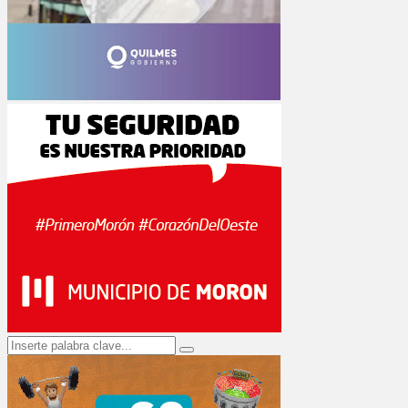
Search
Search
for: