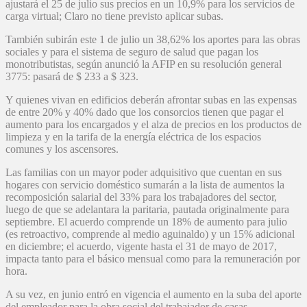
ajustará el 25 de julio sus precios en un 10,9% para los servicios de
carga virtual; Claro no tiene previsto aplicar subas.
También subirán este 1 de julio un 38,62% los aportes para las obras
sociales y para el sistema de seguro de salud que pagan los
monotributistas, según anunció la AFIP en su resolución general
3775: pasará de $ 233 a $ 323.
Y quienes vivan en edificios deberán afrontar subas en las expensas
de entre 20% y 40% dado que los consorcios tienen que pagar el
aumento para los encargados y el alza de precios en los productos de
limpieza y en la tarifa de la energía eléctrica de los espacios
comunes y los ascensores.
Las familias con un mayor poder adquisitivo que cuentan en sus
hogares con servicio doméstico sumarán a la lista de aumentos la
recomposición salarial del 33% para los trabajadores del sector,
luego de que se adelantara la paritaria, pautada originalmente para
septiembre. El acuerdo comprende un 18% de aumento para julio
(es retroactivo, comprende al medio aguinaldo) y un 15% adicional
en diciembre; el acuerdo, vigente hasta el 31 de mayo de 2017,
impacta tanto para el básico mensual como para la remuneración por
hora.
A su vez, en junio entró en vigencia el aumento en la suba del aporte
del empleador para la obra social del trabajador de casas