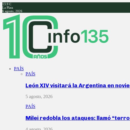
13.9
C
La Plata
6 agosto, 2026
Facebook
Twitter
Instagram
Youtube
PAÍS
PAÍS
León XIV visitará la Argentina en nov
5 agosto, 2026
PAÍS
Milei redobla los ataques: llamó “ter
4 agosto, 2026