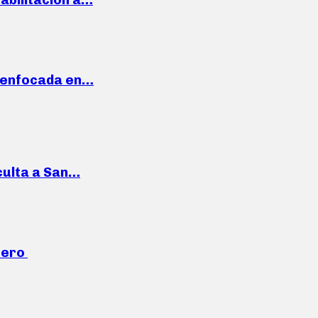
a enfocada en…
culta a San…
mero