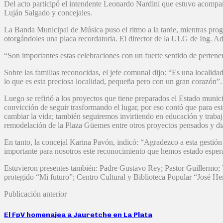
Del acto participó el intendente Leonardo Nardini que estuvo acompañ
Luján Salgado y concejales.
La Banda Municipal de Música puso el ritmo a la tarde, mientras prog
otorgándoles una placa recordatoria. El director de la ULG de Ing. A
“Son importantes estas celebraciones con un fuerte sentido de pertene
Sobre las familias reconocidas, el jefe comunal dijo: “Es una localid
lo que es esta preciosa localidad, pequeña pero con un gran corazón”.
Luego se refirió a los proyectos que tiene preparados el Estado municip
convicción de seguir trasformando el lugar, por eso contó que para est
cambiar la vida; también seguiremos invirtiendo en educación y trabaj
remodelación de la Plaza Güemes entre otros proyectos pensados y dia
En tanto, la concejal Karina Pavón, indicó: “Agradezco a esta gestió
importante para nosotros este reconocimiento que hemos estado esperand
Estuvieron presentes también: Padre Gustavo Rey; Pastor Guillermo;
protegido “Mi futuro”; Centro Cultural y Biblioteca Popular “José 
Publicación anterior
El FpV homenajea a Jauretche en La Plata