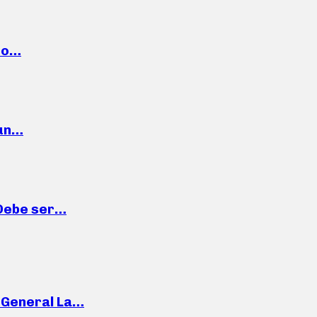
cto…
 un…
“Debe ser…
e General La…