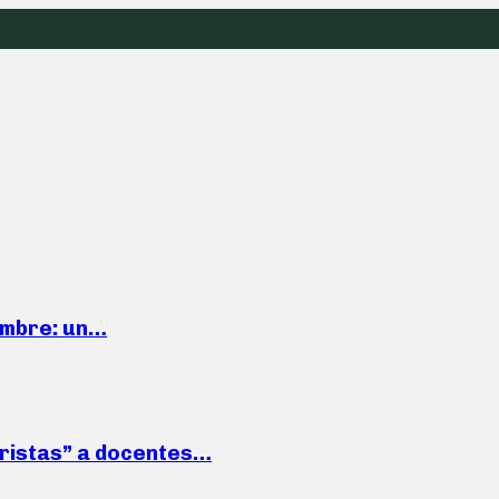
iembre: un…
roristas” a docentes…