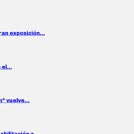
ran exposición…
n el…
wn” vuelve…
habilitación a…