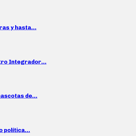
pras y hasta…
ntro Integrador…
mascotas de…
o política…