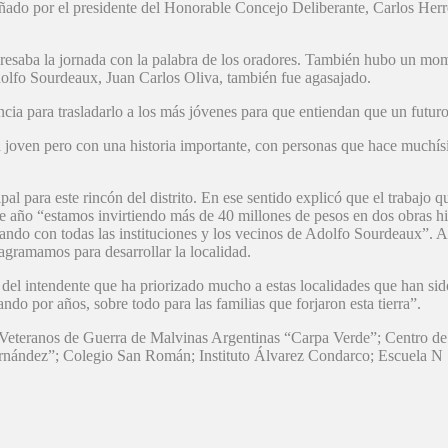
ado por el presidente del Honorable Concejo Deliberante, Carlos Herrer
resaba la jornada con la palabra de los oradores. También hubo un mome
dolfo Sourdeaux, Juan Carlos Oliva, también fue agasajado.
ncia para trasladarlo a los más jóvenes para que entiendan que un futuro
ad joven pero con una historia importante, con personas que hace muchís
al para este rincón del distrito. En ese sentido explicó que el trabajo q
e año “estamos invirtiendo más de 40 millones de pesos en dos obras hid
ando con todas las instituciones y los vecinos de Adolfo Sourdeaux”. A
gramamos para desarrollar la localidad.
n del intendente que ha priorizado mucho a estas localidades que han s
o por años, sobre todo para las familias que forjaron esta tierra”.
 Veteranos de Guerra de Malvinas Argentinas “Carpa Verde”; Centro de
Hernández”; Colegio San Román; Instituto Álvarez Condarco; Escuela N