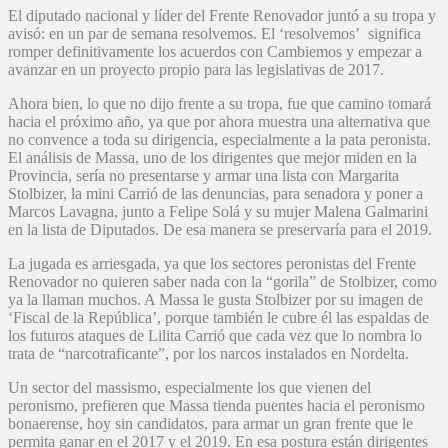
El diputado nacional y líder del Frente Renovador juntó a su tropa y
avisó: en un par de semana resolvemos. El ‘resolvemos’ significa
romper definitivamente los acuerdos con Cambiemos y empezar a
avanzar en un proyecto propio para las legislativas de 2017.
Ahora bien, lo que no dijo frente a su tropa, fue que camino tomará
hacia el próximo año, ya que por ahora muestra una alternativa que
no convence a toda su dirigencia, especialmente a la pata peronista.
El análisis de Massa, uno de los dirigentes que mejor miden en la
Provincia, sería no presentarse y armar una lista con Margarita
Stolbizer, la mini Carrió de las denuncias, para senadora y poner a
Marcos Lavagna, junto a Felipe Solá y su mujer Malena Galmarini
en la lista de Diputados. De esa manera se preservaría para el 2019.
La jugada es arriesgada, ya que los sectores peronistas del Frente
Renovador no quieren saber nada con la “gorila” de Stolbizer, como
ya la llaman muchos. A Massa le gusta Stolbizer por su imagen de
‘Fiscal de la República’, porque también le cubre él las espaldas de
los futuros ataques de Lilita Carrió que cada vez que lo nombra lo
trata de “narcotraficante”, por los narcos instalados en Nordelta.
Un sector del massismo, especialmente los que vienen del
peronismo, prefieren que Massa tienda puentes hacia el peronismo
bonaerense, hoy sin candidatos, para armar un gran frente que le
permita ganar en el 2017 y el 2019. En esa postura están dirigentes