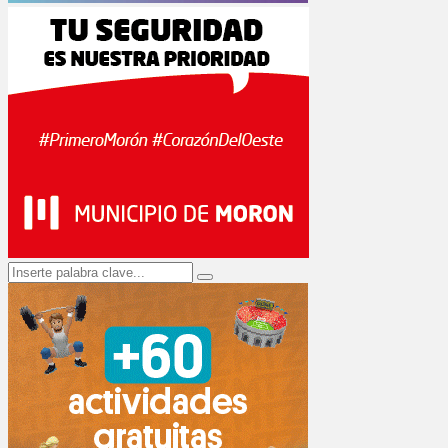
Search
Search
for: