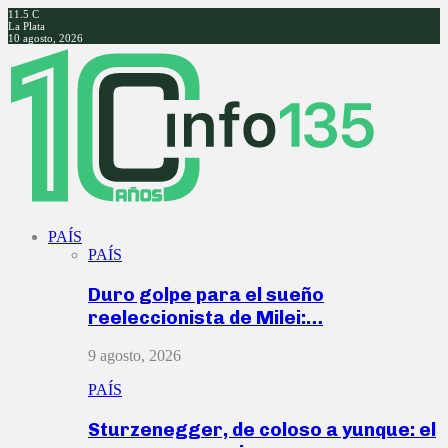
11.5
C
La Plata
10 agosto, 2026
Facebook
Twitter
Instagram
Youtube
PAÍS
PAÍS
Duro golpe para el sueño
reeleccionista de Milei:…
9 agosto, 2026
PAÍS
Sturzenegger, de coloso a yunque: el