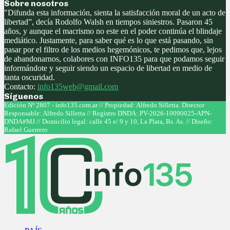
Sobre nosotros
"Difunda esta información, sienta la satisfacción moral de un acto de
libertad”, decía Rodolfo Walsh en tiempos siniestros. Pasaron 45
años, y aunque el macrismo no este en el poder continúa el blindaje
mediático. Justamente, para saber qué es lo que está pasando, sin
pasar por el filtro de los medios hegemónicos, te pedimos que, lejos
de abandonarnos, colabores con INFO135 para que podamos seguir
informándote y seguir siendo un espacio de libertad en medio de
tanta oscuridad.
Contacto:
info135web@gmail.com
Síguenos
Facebook
Twitter
Instagram
Youtube
Edición Nº 2807 - info135.com.ar // Propiedad: Alfredo Silletta. Director
Responsable: Alfredo Silletta // Registro DNDA: PV-2026-10090025-APN-
DNDA#MJ // Domicilio legal: calle 45 e/ 9 y 10, La Plata, Bs. As. // Diseño:
Rafael Guerrero
Facebook
Twitter
Instagram
Youtube