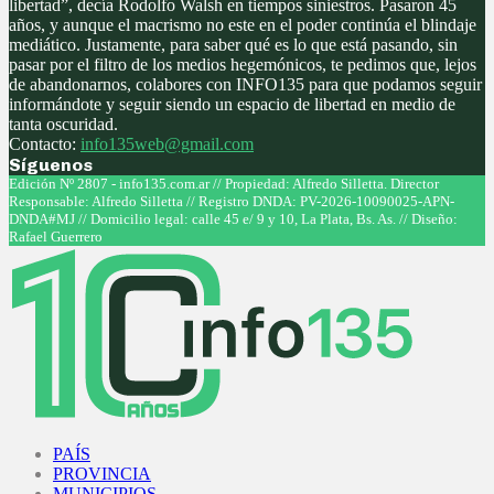
libertad”, decía Rodolfo Walsh en tiempos siniestros. Pasaron 45
años, y aunque el macrismo no este en el poder continúa el blindaje
mediático. Justamente, para saber qué es lo que está pasando, sin
pasar por el filtro de los medios hegemónicos, te pedimos que, lejos
de abandonarnos, colabores con INFO135 para que podamos seguir
informándote y seguir siendo un espacio de libertad en medio de
tanta oscuridad.
Contacto:
info135web@gmail.com
Síguenos
Facebook
Twitter
Instagram
Youtube
Edición Nº 2807 - info135.com.ar // Propiedad: Alfredo Silletta. Director
Responsable: Alfredo Silletta // Registro DNDA: PV-2026-10090025-APN-
DNDA#MJ // Domicilio legal: calle 45 e/ 9 y 10, La Plata, Bs. As. // Diseño:
Rafael Guerrero
Facebook
Twitter
Instagram
Youtube
PAÍS
PROVINCIA
MUNICIPIOS