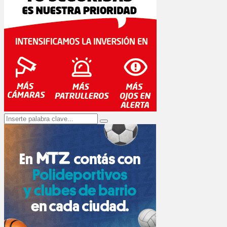
Search
Search
for: