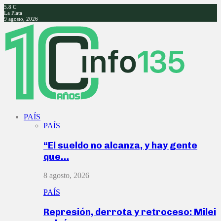
5.8
C
La Plata
9 agosto, 2026
Facebook
Twitter
Instagram
Youtube
PAÍS
PAÍS
“El sueldo no alcanza, y hay gente
que…
8 agosto, 2026
PAÍS
Represión, derrota y retroceso: Milei