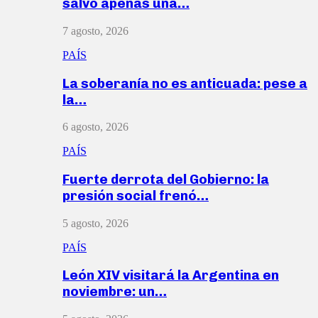
salvó apenas una…
7 agosto, 2026
PAÍS
La soberanía no es anticuada: pese a
la…
6 agosto, 2026
PAÍS
Fuerte derrota del Gobierno: la
presión social frenó…
5 agosto, 2026
PAÍS
León XIV visitará la Argentina en
noviembre: un…