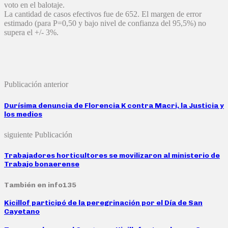
voto en el balotaje.
La cantidad de casos efectivos fue de 652. El margen de error
estimado (para P=0,50 y bajo nivel de confianza del 95,5%) no
supera el +/- 3%.
Publicación anterior
Durísima denuncia de Florencia K contra Macri, la Justicia y
los medios
siguiente Publicación
Trabajadores horticultores se movilizaron al ministerio de
Trabajo bonaerense
También en info135
Kicillof participó de la peregrinación por el Día de San
Cayetano