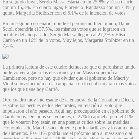
En segundo lugar, Sergio Massa estaría en un 25,8% y Elisa Carrió
con un 15,3%. En cuarto lugar, Florencio Randazzo con un 7,3% y
quinta Margarita Stolbizer con el 5.1% de la intención de votos.
En un segundo escenario, donde el peronismo fuera unido, Daniel
Scioli obtendría el 37,5%, los mismos votos que se lograron en
octubre del año pasado; Sergio Massa llegaría al 27,2% y Elisa
Carrió en un 16% de lo votos. Muy lejos, Margarita Stolbizer en un
7,4%.
La primera lectura de este cuadro demuestra que el peronismo unido
pude volver a ganar las elecciones y que Massa superaría a
Cambiemos, pero no hay que olvidar que el gobierno de Macri y
Vidal se involucrarán en la campaña, con lo cual sumaran más votos
que los que tiene hoy Carrió.
Otro cuadro muy interesante de la encuesta de la Consultora Dicen,
es sobre los perfiles de los electorales, en relación al voto que
impulsaron el año pasado. Aquí hay preocupación en el gobierno de
Cambiemos. De todos sus votantes, el 27% lo aprueba pero el 11%
que lo votaron hoy están en una postura crítica sobre las medidas
económicas de Macri, especialmente por los tarifazos y los aumentos
de alimentos. Ese 11% podría irse el próximo año al massismo o al
peronismo. Por otro lado, el 52% de la población, lo que voto en el