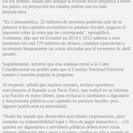
En ese sentido, señaló que aunque la evasión fiscal perjudica a todos
los países, en proporción los estados pobres son los más
perjudicados.
“En Latinoamérica, 32 millones de personas pudieran salir de la
pobreza si los capitales escondidos en paraísos fiscales, pagaran el
impuesto sobre la renta que les corresponde”, ejemplificó.
Asimismo, dijo que en Ecuador en 2014 y 2015 salieron a esos
territorios tres mil 379 millones de dólares, cantidad equivalente a
reconstruir íntegramente las zonas afectadas por el terremoto de abril
pasado.
Seguidamente, informó que esta mañana envió a la Corte
Constitucional un pedido para que el Consejo Nacional Electoral
someta a consulta popular la pregunta:
Al respecto, señaló que muchos sectores, incluso opositores,
reaccionaron al llamado a un Pacto Ético, que realizó en su informe
a la Nación en mayo último, para rechazar a candidatos a dignatario
y funcionarios públicos con capitales en paraísos fiscales, pero
algunos justificaron su amoralidad.
“Nadie les impide que desarrollen actividades empresariales, pero
cumplan su responsabilidad legal y ética de pagar impuestos (…) Si
quieren ser dignatarios o servidores públicos deben tener como
primera obligación ética amar a la patria, confiar en ella e invertir en