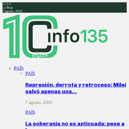
11.5
C
La Plata
8 agosto, 2026
Facebook
Twitter
Instagram
Youtube
PAÍS
PAÍS
Represión, derrota y retroceso: Milei
salvó apenas una…
7 agosto, 2026
PAÍS
La soberanía no es anticuada: pese a