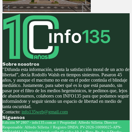
Sobre nosotros
"Difunda esta información, sienta la satisfacción moral de un acto de
libertad”, decía Rodolfo Walsh en tiempos siniestros. Pasaron 45
años, y aunque el macrismo no este en el poder continúa el blindaje
mediático. Justamente, para saber qué es lo que está pasando, sin
pasar por el filtro de los medios hegemónicos, te pedimos que, lejos
de abandonarnos, colabores con INFO135 para que podamos seguir
informándote y seguir siendo un espacio de libertad en medio de
tanta oscuridad.
Contacto:
info135web@gmail.com
Síguenos
Facebook
Twitter
Instagram
Youtube
Edición Nº 2807 - info135.com.ar // Propiedad: Alfredo Silletta. Director
Responsable: Alfredo Silletta // Registro DNDA: PV-2026-10090025-APN-
DNDA#MJ // Domicilio legal: calle 45 e/ 9 y 10, La Plata, Bs. As. // Diseño: