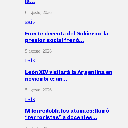
la…
6 agosto, 2026
PAÍS
Fuerte derrota del Gobierno: la
presión social frenó…
5 agosto, 2026
PAÍS
León XIV visitará la Argentina en
noviembre: un…
5 agosto, 2026
PAÍS
Milei redobla los ataques: llamó
“terroristas” a docentes…