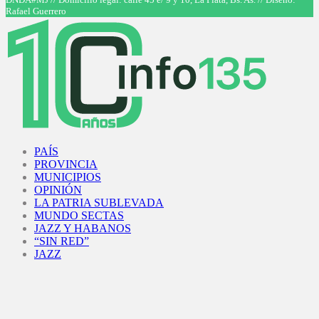
Rafael Guerrero
Facebook
Twitter
Instagram
Youtube
PAÍS
PROVINCIA
MUNICIPIOS
OPINIÓN
LA PATRIA SUBLEVADA
MUNDO SECTAS
JAZZ Y HABANOS
“SIN RED”
JAZZ