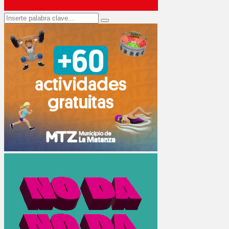
Search
Search
for: