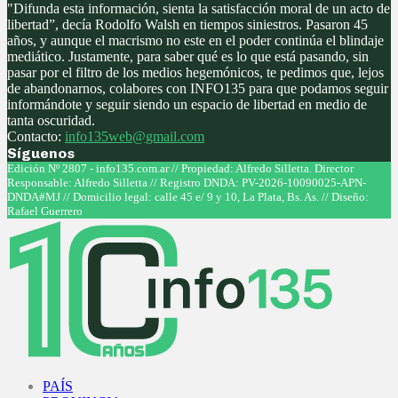
"Difunda esta información, sienta la satisfacción moral de un acto de
libertad”, decía Rodolfo Walsh en tiempos siniestros. Pasaron 45
años, y aunque el macrismo no este en el poder continúa el blindaje
mediático. Justamente, para saber qué es lo que está pasando, sin
pasar por el filtro de los medios hegemónicos, te pedimos que, lejos
de abandonarnos, colabores con INFO135 para que podamos seguir
informándote y seguir siendo un espacio de libertad en medio de
tanta oscuridad.
Contacto:
info135web@gmail.com
Síguenos
Facebook
Twitter
Instagram
Youtube
Edición Nº 2807 - info135.com.ar // Propiedad: Alfredo Silletta. Director
Responsable: Alfredo Silletta // Registro DNDA: PV-2026-10090025-APN-
DNDA#MJ // Domicilio legal: calle 45 e/ 9 y 10, La Plata, Bs. As. // Diseño:
Rafael Guerrero
Facebook
Twitter
Instagram
Youtube
PAÍS