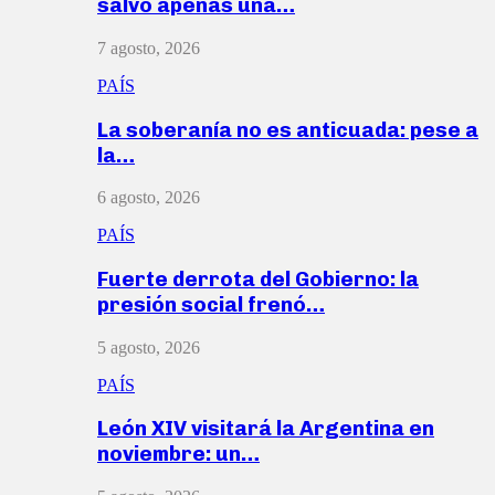
salvó apenas una…
7 agosto, 2026
PAÍS
La soberanía no es anticuada: pese a
la…
6 agosto, 2026
PAÍS
Fuerte derrota del Gobierno: la
presión social frenó…
5 agosto, 2026
PAÍS
León XIV visitará la Argentina en
noviembre: un…