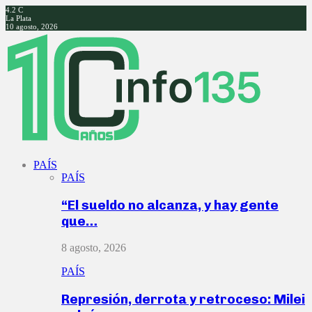
4.2
C
La Plata
10 agosto, 2026
Facebook
Twitter
Instagram
Youtube
PAÍS
PAÍS
“El sueldo no alcanza, y hay gente
que…
8 agosto, 2026
PAÍS
Represión, derrota y retroceso: Milei