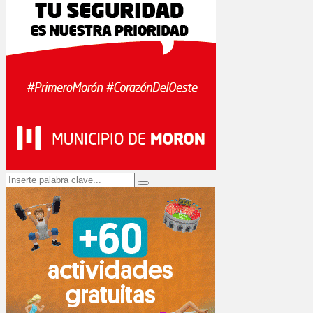
Search
Search
for: