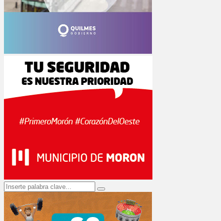
Search
Search
for: