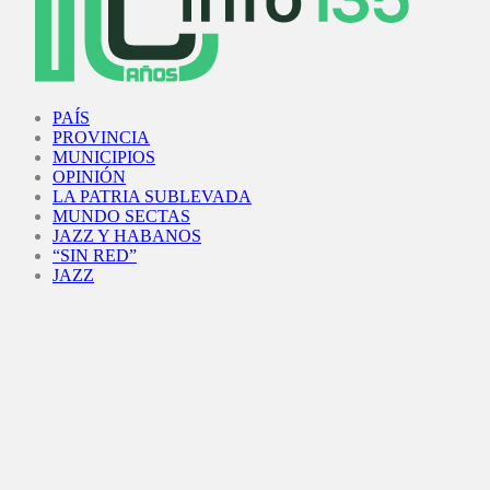
Facebook
Twitter
Instagram
Youtube
PAÍS
PROVINCIA
MUNICIPIOS
OPINIÓN
LA PATRIA SUBLEVADA
MUNDO SECTAS
JAZZ Y HABANOS
“SIN RED”
JAZZ