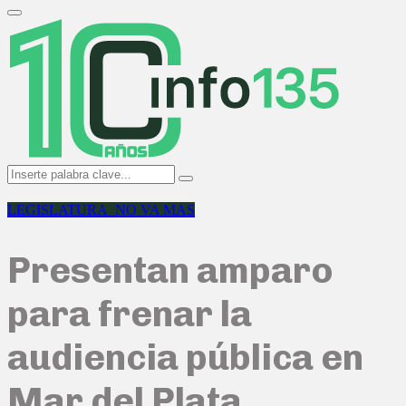
Search
for:
Primary
Menu
Search
Search
for:
LEGISLATURA_NO VA MAS
Presentan amparo
para frenar la
audiencia pública en
Mar del Plata