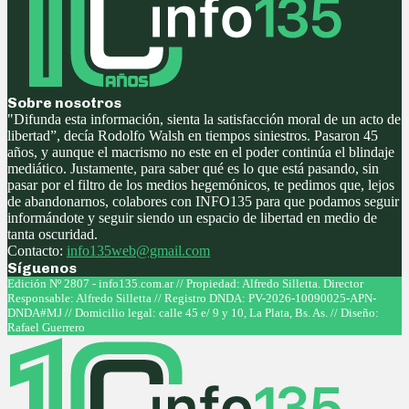
Sobre nosotros
"Difunda esta información, sienta la satisfacción moral de un acto de
libertad”, decía Rodolfo Walsh en tiempos siniestros. Pasaron 45
años, y aunque el macrismo no este en el poder continúa el blindaje
mediático. Justamente, para saber qué es lo que está pasando, sin
pasar por el filtro de los medios hegemónicos, te pedimos que, lejos
de abandonarnos, colabores con INFO135 para que podamos seguir
informándote y seguir siendo un espacio de libertad en medio de
tanta oscuridad.
Contacto:
info135web@gmail.com
Síguenos
Facebook
Twitter
Instagram
Youtube
Edición Nº 2807 - info135.com.ar // Propiedad: Alfredo Silletta. Director
Responsable: Alfredo Silletta // Registro DNDA: PV-2026-10090025-APN-
DNDA#MJ // Domicilio legal: calle 45 e/ 9 y 10, La Plata, Bs. As. // Diseño:
Rafael Guerrero