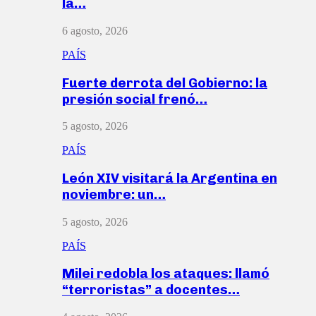
la…
6 agosto, 2026
PAÍS
Fuerte derrota del Gobierno: la
presión social frenó…
5 agosto, 2026
PAÍS
León XIV visitará la Argentina en
noviembre: un…
5 agosto, 2026
PAÍS
Milei redobla los ataques: llamó
“terroristas” a docentes…