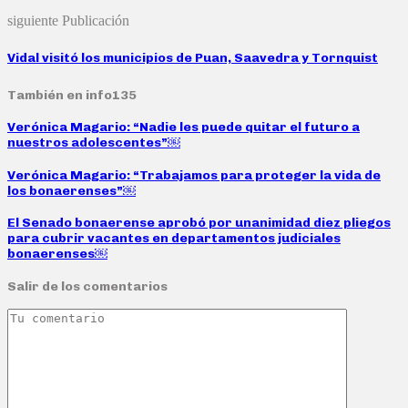
siguiente Publicación
Vidal visitó los municipios de Puan, Saavedra y Tornquist
También en info135
Verónica Magario: “Nadie les puede quitar el futuro a
nuestros adolescentes”￼
Verónica Magario: “Trabajamos para proteger la vida de
los bonaerenses”￼
El Senado bonaerense aprobó por unanimidad diez pliegos
para cubrir vacantes en departamentos judiciales
bonaerenses￼
Salir de los comentarios