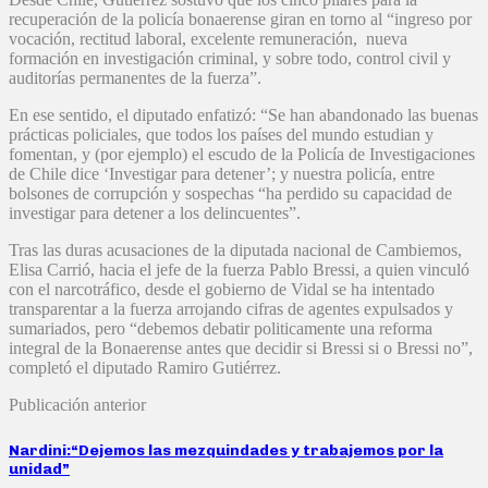
recuperación de la policía bonaerense giran en torno al “ingreso por
vocación, rectitud laboral, excelente remuneración, nueva
formación en investigación criminal, y sobre todo, control civil y
auditorías permanentes de la fuerza”.
En ese sentido, el diputado enfatizó: “Se han abandonado las buenas
prácticas policiales, que todos los países del mundo estudian y
fomentan, y (por ejemplo) el escudo de la Policía de Investigaciones
de Chile dice ‘Investigar para detener’; y nuestra policía, entre
bolsones de corrupción y sospechas “ha perdido su capacidad de
investigar para detener a los delincuentes”.
Tras las duras acusaciones de la diputada nacional de Cambiemos,
Elisa Carrió, hacia el jefe de la fuerza Pablo Bressi, a quien vinculó
con el narcotráfico, desde el gobierno de Vidal se ha intentado
transparentar a la fuerza arrojando cifras de agentes expulsados y
sumariados, pero “debemos debatir politicamente una reforma
integral de la Bonaerense antes que decidir si Bressi si o Bressi no”,
completó el diputado Ramiro Gutiérrez.
Publicación anterior
Nardini:“Dejemos las mezquindades y trabajemos por la
unidad”