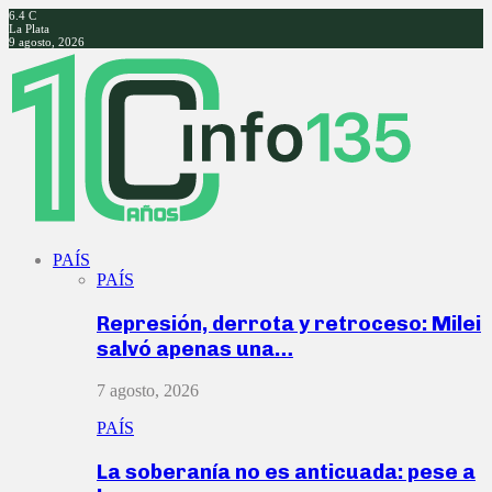
6.4
C
La Plata
9 agosto, 2026
Facebook
Twitter
Instagram
Youtube
PAÍS
PAÍS
Represión, derrota y retroceso: Milei
salvó apenas una…
7 agosto, 2026
PAÍS
La soberanía no es anticuada: pese a