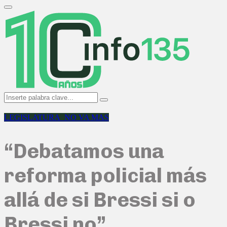
Search
for:
Primary
Menu
Search
Search
for:
LEGISLATURA_NO VA MAS
“Debatamos una
reforma policial más
allá de si Bressi si o
Bressi no”