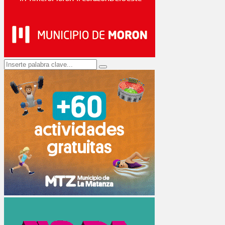
Search
Search
for: