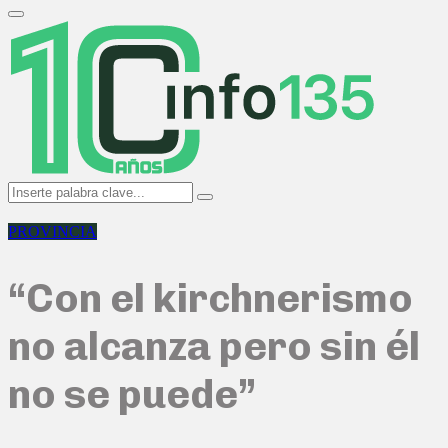
Search
for:
Primary
Menu
Search
Search
for:
PROVINCIA
“Con el kirchnerismo
no alcanza pero sin él
no se puede”