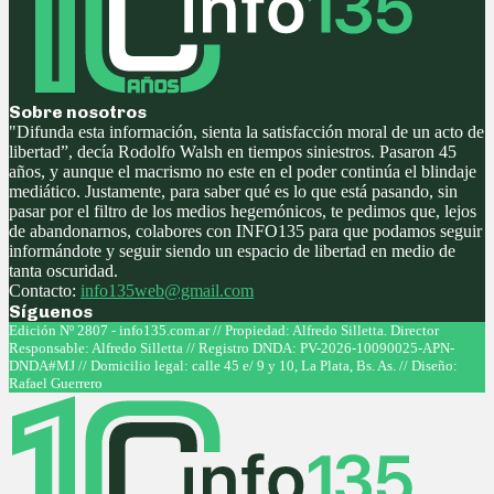
Sobre nosotros
"Difunda esta información, sienta la satisfacción moral de un acto de
libertad”, decía Rodolfo Walsh en tiempos siniestros. Pasaron 45
años, y aunque el macrismo no este en el poder continúa el blindaje
mediático. Justamente, para saber qué es lo que está pasando, sin
pasar por el filtro de los medios hegemónicos, te pedimos que, lejos
de abandonarnos, colabores con INFO135 para que podamos seguir
informándote y seguir siendo un espacio de libertad en medio de
tanta oscuridad.
Contacto:
info135web@gmail.com
Síguenos
Facebook
Twitter
Instagram
Youtube
Edición Nº 2807 - info135.com.ar // Propiedad: Alfredo Silletta. Director
Responsable: Alfredo Silletta // Registro DNDA: PV-2026-10090025-APN-
DNDA#MJ // Domicilio legal: calle 45 e/ 9 y 10, La Plata, Bs. As. // Diseño:
Rafael Guerrero