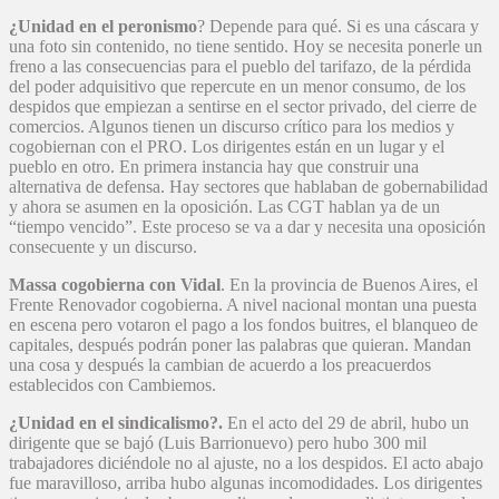
¿Unidad en el peronismo
? Depende para qué. Si es una cáscara y
una foto sin contenido, no tiene sentido. Hoy se necesita ponerle un
freno a las consecuencias para el pueblo del tarifazo, de la pérdida
del poder adquisitivo que repercute en un menor consumo, de los
despidos que empiezan a sentirse en el sector privado, del cierre de
comercios. Algunos tienen un discurso crítico para los medios y
cogobiernan con el PRO. Los dirigentes están en un lugar y el
pueblo en otro. En primera instancia hay que construir una
alternativa de defensa. Hay sectores que hablaban de gobernabilidad
y ahora se asumen en la oposición. Las CGT hablan ya de un
“tiempo vencido”. Este proceso se va a dar y necesita una oposición
consecuente y un discurso.
Massa cogobierna con Vidal
. En la provincia de Buenos Aires, el
Frente Renovador cogobierna. A nivel nacional montan una puesta
en escena pero votaron el pago a los fondos buitres, el blanqueo de
capitales, después podrán poner las palabras que quieran. Mandan
una cosa y después la cambian de acuerdo a los preacuerdos
establecidos con Cambiemos.
¿Unidad en el sindicalismo?.
En el acto del 29 de abril, hubo un
dirigente que se bajó (Luis Barrionuevo) pero hubo 300 mil
trabajadores diciéndole no al ajuste, no a los despidos. El acto abajo
fue maravilloso, arriba hubo algunas incomodidades. Los dirigentes