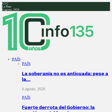
8.5
C
La Plata
8 agosto, 2026
Facebook
Twitter
Instagram
Youtube
PAÍS
PAÍS
La soberanía no es anticuada: pese a
la…
6 agosto, 2026
PAÍS
Fuerte derrota del Gobierno: la