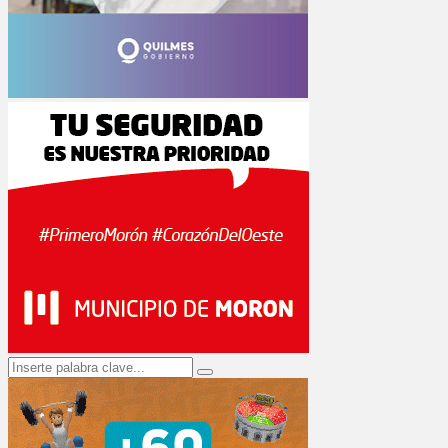
Search
Search
for: