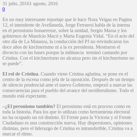
31 julio, 2016
1 agosto, 2016
0
En un muy interesante reportaje que le hace Nora Veigas en Pagina
12, el intendente de Avellaneda, Jorge Ferraresi habla de la interna
en el peronismo bonaerense, sobre la unidad, Sergio Massa y los
gobiernos de Mauricio Macri y Maria Eugenia Vidal. “En el acto del
otro día de La Matanza, la conducción del PJ no reivindicaron los
doce años de kirchnerismo ni a la ex presidenta. Mostraron el
divorcio con las bases porque la militancia terminó cantando por
Cristina. Con el kirchnerismo no alcanza pero sin el kirchnerismo no
se puede”.
El rol de Cristina
. Cuando viene Cristina aglutina, se pone en el
centro de la escena como jefa de la oposición. Después de un tiempo
de silencio prudencial ante el nuevo Gobierno, empezó a marcar las
consecuencias para el pueblo del avance del neoliberalismo. Todo el
mundo está expectante.
–¿El peronismo también?
El peronismo está en proceso como en
toda la historia. Para los que lo utilizan como herramienta electoral
no ha ocupado un rol distinto. El Frente para la Victoria y el Frente
Ciudadano es una construcción nueva. Hay dispersiones, opiniones
distintas, pero el liderazgo de Cristina es intransferible, Cristina va a
marcar el ritmo.