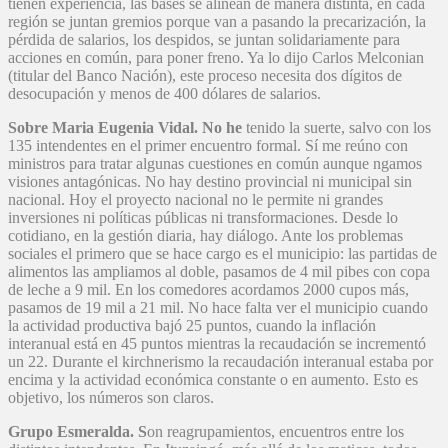
tienen experiencia, las bases se alinean de manera distinta, en cada
región se juntan gremios porque van a pasando la precarización, la
pérdida de salarios, los despidos, se juntan solidariamente para
acciones en común, para poner freno. Ya lo dijo Carlos Melconian
(titular del Banco Nación), este proceso necesita dos dígitos de
desocupación y menos de 400 dólares de salarios.
Sobre Maria Eugenia Vidal.
No he
tenido la suerte, salvo con los
135 intendentes en el primer encuentro formal. Sí me reúno con
ministros para tratar algunas cuestiones en común aunque ngamos
visiones antagónicas. No hay destino provincial ni municipal sin
nacional. Hoy el proyecto nacional no le permite ni grandes
inversiones ni políticas públicas ni transformaciones. Desde lo
cotidiano, en la gestión diaria, hay diálogo. Ante los problemas
sociales el primero que se hace cargo es el municipio: las partidas de
alimentos las ampliamos al doble, pasamos de 4 mil pibes con copa
de leche a 9 mil. En los comedores acordamos 2000 cupos más,
pasamos de 19 mil a 21 mil. No hace falta ver el municipio cuando
la actividad productiva bajó 25 puntos, cuando la inflación
interanual está en 45 puntos mientras la recaudación se incrementó
un 22. Durante el kirchnerismo la recaudación interanual estaba por
encima y la actividad económica constante o en aumento. Esto es
objetivo, los números son claros.
Grupo Esmeralda. S
on reagrupamientos, encuentros entre los